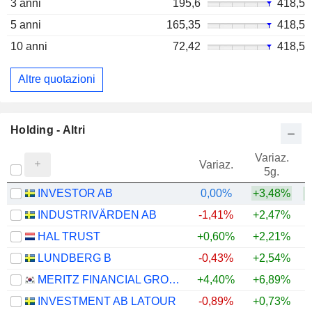
3 anni
195,6
418,5
5 anni
165,35
418,5
10 anni
72,42
418,5
Altre quotazioni
Holding - Altri
Variaz.
V
Variaz.
5g.
INVESTOR AB
0,00%
+3,48%
+
INDUSTRIVÄRDEN AB
-1,41%
+2,47%
+
HAL TRUST
+0,60%
+2,21%
+
LUNDBERG B
-0,43%
+2,54%
+
MERITZ FINANCIAL GROUP INC.
+4,40%
+6,89%
+
INVESTMENT AB LATOUR
-0,89%
+0,73%