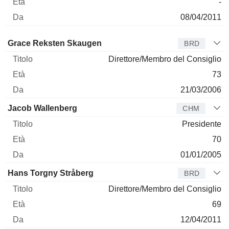
-
08/04/2011
Amministratore
Titolo
Età
Da
Grace Reksten Skaugen
BRD
Direttore/Membro del Consiglio
73
21/03/2006
Jacob Wallenberg
CHM
Presidente
70
01/01/2005
Hans Torgny Stråberg
BRD
Direttore/Membro del Consiglio
69
12/04/2011