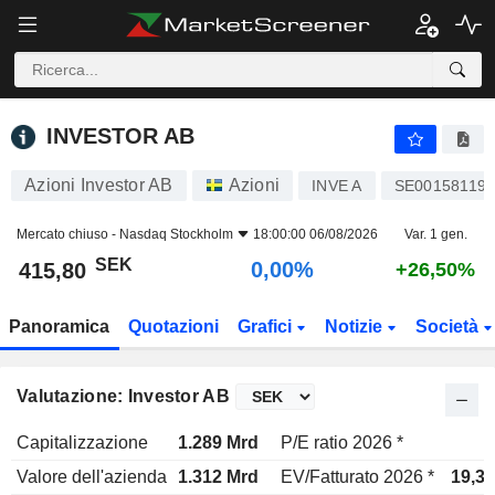
INVESTOR AB
415,80
kr
0,00%
INVESTOR AB
Azioni Investor AB
Azioni
INVE A
SE00158119
Mercato chiuso -
Nasdaq Stockholm
18:00:00 06/08/2026
Var. 1 gen.
SEK
0,00%
415,80
+26,50%
Panoramica
Quotazioni
Grafici
Notizie
Società
Valutazione: Investor AB
Capitalizzazione
1.289 Mrd
P/E ratio 2026 *
-
Valore dell'azienda
1.312 Mrd
EV/Fatturato 2026 *
19,3x