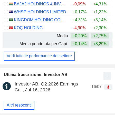
BAJAJ HOLDINGS & INVESTMENT LIMITED
-0,09%
+4,31%
WHSP HOLDINGS LIMITED
+0,17%
+1,22%
+
KINGDOM HOLDING COMPANY
+4,31%
+3,14%
+
KOÇ HOLDING
-4,90%
+2,30%
Media
+0,20%
+2,75%
+
Media ponderata per Capi.
+0,14%
+3,29%
+
Vedi tutte le performance del settore
Ultima trascrizione: Investor AB
Investor AB, Q2 2026 Earnings
16/07
Call, Jul 16, 2026
Altri resoconti