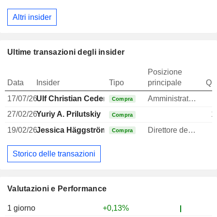
Altri insider
Ultime transazioni degli insider
Posizione
Data
Insider
Tipo
principale
Qua
17/07/26
Ulf Christian Cederholm
Amministratore delegato
Compra
27/02/26
Yuriy A. Prilutskiy
1
Compra
19/02/26
Jessica Häggström
Direttore delle risorse umane
Compra
Storico delle transazioni
Valutazioni e Performance
1 giorno
+0,13%