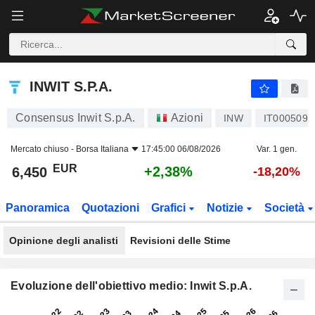
INWIT S.P.A.
6,450
€
+2,38%
INWIT S.P.A.
Consensus Inwit S.p.A.
Azioni
INW
IT0005090
Mercato chiuso -
Borsa Italiana
17:45:00 06/08/2026
Var. 1 gen.
EUR
+2,38%
6,450
-18,20%
Panoramica
Quotazioni
Grafici
Notizie
Società
Opinione degli analisti
Revisioni delle Stime
Evoluzione dell'obiettivo medio: Inwit S.p.A.