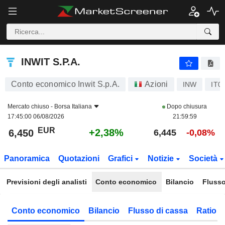
INWIT S.P.A.
6,450
€
+2,38%
INWIT S.P.A.
Conto economico Inwit S.p.A.
Azioni
INW
IT0
Mercato chiuso -
Borsa Italiana
Dopo chiusura
17:45:00 06/08/2026
21:59:59
EUR
+2,38%
6,450
6,445
-0,08%
Panoramica
Quotazioni
Grafici
Notizie
Società
Previsioni degli analisti
Conto economico
Bilancio
Flusso
Conto economico
Bilancio
Flusso di cassa
Ratio f