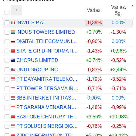
Variaz.
V
Variaz.
5g.
INWIT S.P.A.
-0,39%
0,00%
INDUS TOWERS LIMITED
+0,70%
-1,30%
DIGITAL TELECOMMUNICATIONS INFRASTRUCTURE FUND
-0,96%
0,00%
STATE GRID INFORMATION & COMMUNICATION CO., LTD.
-1,43%
+0,96%
+
CHORUS LIMITED
+0,74%
-0,52%
UNITI GROUP INC.
-0,83%
+3,44%
PT DAYAMITRA TELEKOMUNIKASI TBK.
-1,79%
-3,52%
PT TOWER BERSAMA INFRASTRUCTURE TBK
-0,71%
-0,71%
3BB INTERNET INFRASTRUCTURE FUND
0,00%
0,00%
PT SARANA MENARA NUSANTARA TBK.
-1,48%
-0,99%
EASTONE CENTURY TECHNOLOGY CO.,LTD.
+3,56%
+10,98%
+
PT SOLUSI SINERGI DIGITAL TBK
-0,76%
-0,25%
+
ZJBC INFORMATION TECHNOLOGY CO., LTD
+5,10%
+19,42%
+