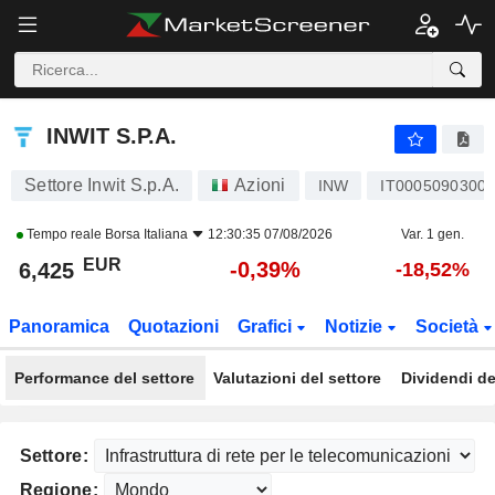
INWIT S.P.A.
6,425
€
-0,39%
INWIT S.P.A.
Settore Inwit S.p.A.
Azioni
INW
IT0005090300
Tempo reale
Borsa Italiana
12:30:35 07/08/2026
Var. 1 gen.
EUR
-0,39%
6,425
-18,52%
Panoramica
Quotazioni
Grafici
Notizie
Società
Performance del settore
Valutazioni del settore
Dividendi de
Settore:
Regione: