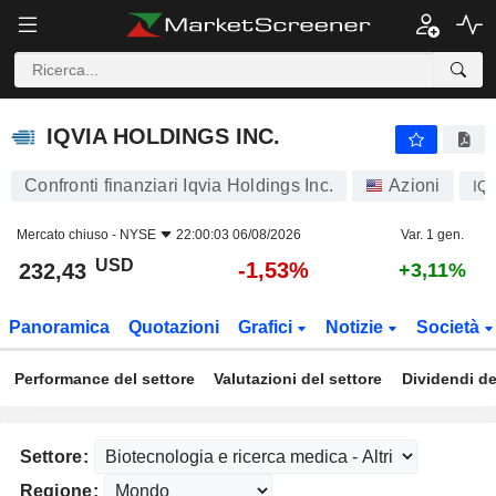
IQVIA HOLDINGS INC.
232,43
$
-1,53%
IQVIA HOLDINGS INC.
Confronti finanziari Iqvia Holdings Inc.
Azioni
IQ
Mercato chiuso -
NYSE
22:00:03 06/08/2026
Var. 1 gen.
USD
-1,53%
232,43
+3,11%
Panoramica
Quotazioni
Grafici
Notizie
Società
Performance del settore
Valutazioni del settore
Dividendi de
Settore:
Regione: