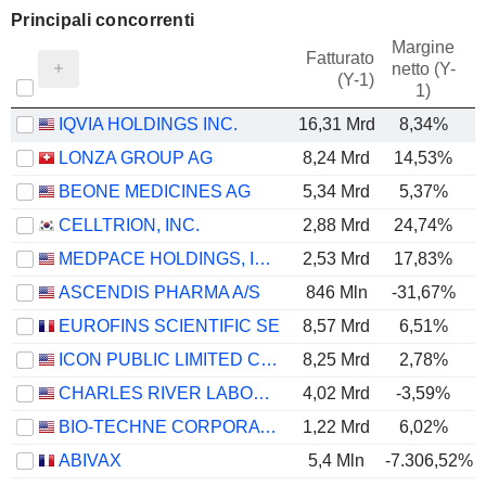
Principali concorrenti
Margine
Fatturato
netto (Y-
E
(Y-1)
1)
IQVIA HOLDINGS INC.
16,31 Mrd
8,34%
LONZA GROUP AG
8,24 Mrd
14,53%
BEONE MEDICINES AG
5,34 Mrd
5,37%
CELLTRION, INC.
2,88 Mrd
24,74%
MEDPACE HOLDINGS, INC.
2,53 Mrd
17,83%
ASCENDIS PHARMA A/S
846 Mln
-31,67%
EUROFINS SCIENTIFIC SE
8,57 Mrd
6,51%
ICON PUBLIC LIMITED COMPANY
8,25 Mrd
2,78%
CHARLES RIVER LABORATORIES INTERNATIONAL, INC.
4,02 Mrd
-3,59%
BIO-TECHNE CORPORATION
1,22 Mrd
6,02%
ABIVAX
5,4 Mln
-7.306,52%