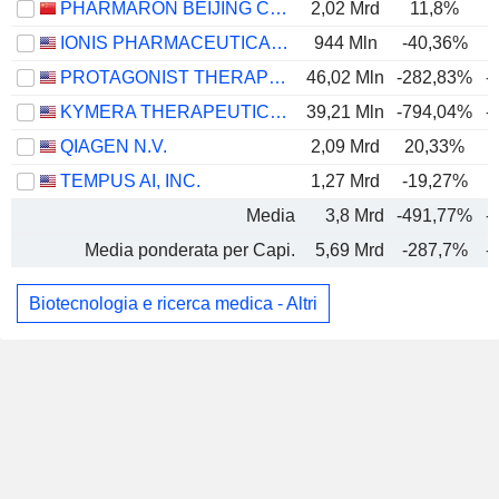
PHARMARON BEIJING CO., LTD.
2,02 Mrd
11,8%
IONIS PHARMACEUTICALS, INC.
944 Mln
-40,36%
PROTAGONIST THERAPEUTICS, INC.
46,02 Mln
-282,83%
-
KYMERA THERAPEUTICS, INC.
39,21 Mln
-794,04%
-
QIAGEN N.V.
2,09 Mrd
20,33%
TEMPUS AI, INC.
1,27 Mrd
-19,27%
Media
3,8 Mrd
-491,77%
-
Media ponderata per Capi.
5,69 Mrd
-287,7%
-
Biotecnologia e ricerca medica - Altri