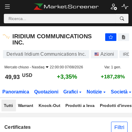
IRIDIUM COMMUNICATIONS INC.
49,93
$
+3,35%
IRIDIUM COMMUNICATIONS
INC.
Derivati Iridium Communications Inc.
Azioni
IRD
Mercato chiuso -
Nasdaq
22:00:00 07/08/2026
Var. 1 gen.
USD
+3,35%
49,93
+187,28%
Panoramica
Quotazioni
Grafici
Notizie
Società
Tutti
Warrant
Knock-Out
Prodotti a leva
Prodotti d'inve
Filtri
Certificates