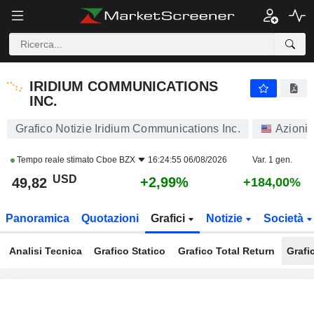
IRIDIUM COMMUNICATIONS INC.
49,82
$
+2,99%
IRIDIUM COMMUNICATIONS
INC.
Grafico Notizie Iridium Communications Inc.
Azioni
Tempo reale stimato
Cboe BZX
16:24:55 06/08/2026
Var. 1 gen.
USD
+2,99%
49,82
+184,00%
Panoramica
Quotazioni
Grafici
Notizie
Società
Analisi Tecnica
Grafico Statico
Grafico Total Return
Grafi