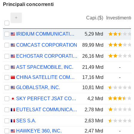
Principali concorrenti
Capi.($)
Investimento
IRIDIUM COMMUNICATIONS INC.
5,29 Mrd
COMCAST CORPORATION
89,99 Mrd
ECHOSTAR CORPORATION
26,16 Mrd
AST SPACEMOBILE, INC.
21,49 Mrd
-
CHINA SATELLITE COMMUNICATIONS CO., LTD.
17,16 Mrd
-
GLOBALSTAR, INC.
10,81 Mrd
SKY PERFECT JSAT CORPORATION
4,2 Mrd
EUTELSAT COMMUNICATIONS
2,78 Mrd
SES S.A.
2,63 Mrd
HAWKEYE 360, INC.
2,47 Mrd
-