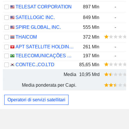
TELESAT CORPORATION
897 Mln
-
SATELLOGIC INC.
849 Mln
-
SPIRE GLOBAL, INC.
555 Mln
-
THAICOM
372 Mln
APT SATELLITE HOLDINGS LIMITED
261 Mln
-
TELECOMUNICAÇÕES BRASILEIRAS S.A. - TELEBRAS
197 Mln
-
CONTEC.,CO.LTD
85,65 Mln
Media
10,95 Mrd
Media ponderata per Capi.
Operatori di servizi satellitari