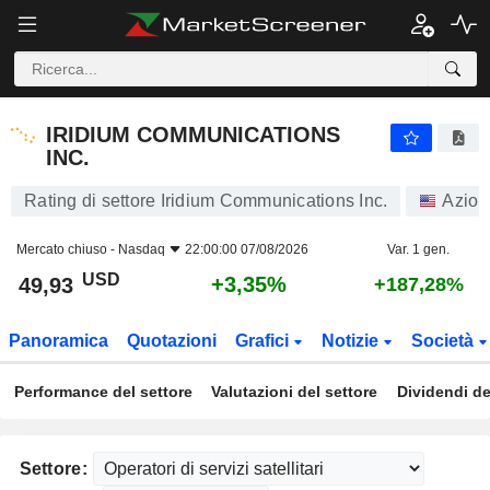
IRIDIUM COMMUNICATIONS INC.
49,93
$
+3,35%
IRIDIUM COMMUNICATIONS
INC.
Rating di settore Iridium Communications Inc.
Azion
Mercato chiuso -
Nasdaq
22:00:00 07/08/2026
Var. 1 gen.
USD
+3,35%
49,93
+187,28%
Panoramica
Quotazioni
Grafici
Notizie
Società
Performance del settore
Valutazioni del settore
Dividendi de
Settore: