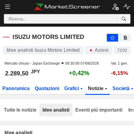
ISUZU MOTORS LIMITED
2.289,50
¥
+0,42%
ISUZU MOTORS LIMITED
Idee analisti Isuzu Motors Limited
Azioni
7202
Mercato chiuso -
Japan Exchange
08:30:00 07/08/2026
Var. 1 gen.
JPY
+0,42%
2.289,50
-6,15%
Panoramica
Quotazioni
Grafici
Notizie
Società
Tutte le notizie
Idee analisti
Eventi più importanti
In
Idee analisti