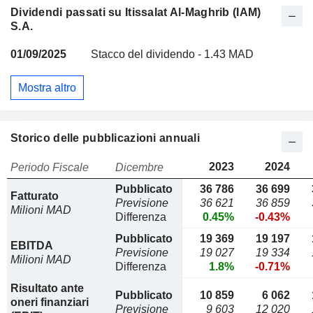
Dividendi passati su Itissalat Al-Maghrib (IAM)
S.A.
01/09/2025
Stacco del dividendo - 1.43 MAD
Mostra altro
Storico delle pubblicazioni annuali
2023
2024
Periodo Fiscale
Dicembre
Pubblicato
36 786
36 699
Fatturato
Previsione
36 621
36 859
Milioni MAD
Differenza
0.45%
-0.43%
Pubblicato
19 369
19 197
EBITDA
Previsione
19 027
19 334
Milioni MAD
Differenza
1.8%
-0.71%
Risultato ante
Pubblicato
10 859
6 062
oneri finanziari
Previsione
9 603
12 020