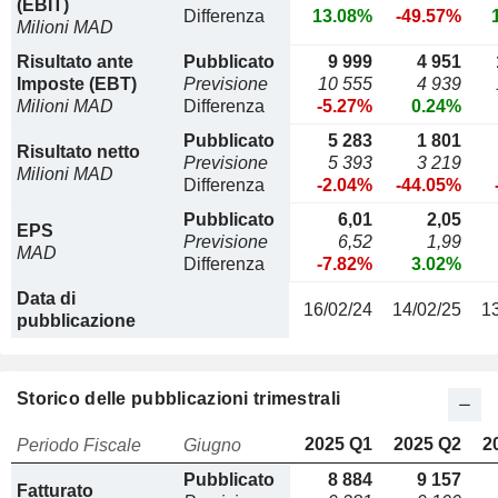
(EBIT)
Differenza
13.08%
-49.57%
Milioni MAD
Risultato ante
Pubblicato
9 999
4 951
Imposte (EBT)
Previsione
10 555
4 939
Milioni MAD
Differenza
-5.27%
0.24%
Pubblicato
5 283
1 801
Risultato netto
Previsione
5 393
3 219
Milioni MAD
Differenza
-2.04%
-44.05%
Pubblicato
6,01
2,05
EPS
Previsione
6,52
1,99
MAD
Differenza
-7.82%
3.02%
Data di
16/02/24
14/02/25
1
pubblicazione
Storico delle pubblicazioni trimestrali
2025 Q1
2025 Q2
2
Periodo Fiscale
Giugno
Pubblicato
8 884
9 157
Fatturato