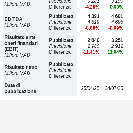
Previsione
9 281
9 100
Milioni MAD
Differenza
-4.28%
0.63%
Pubblicato
4 391
4 691
EBITDA
Previsione
4 819
4 695
Milioni MAD
Differenza
-8.88%
-0.09%
Risultato ante
Pubblicato
2 640
3 251
oneri finanziari
Previsione
2 980
2 912
(EBIT)
Differenza
-11.41%
11.64%
Milioni MAD
Pubblicato
Risultato netto
Previsione
Milioni MAD
Differenza
Data di
25/04/25
24/07/25
pubblicazione