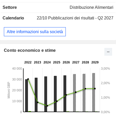
vendita di carte di credito, prodotti assicurativi, prestiti
Settore
Distribuzione Alimentari
personali, ecc. tramite Sainsbury's Bank. Quasi tutto il
fatturato netto è realizzato nel Regno Unito e in Irlanda.
Calendario
22/10
Pubblicazioni dei risultati - Q2 2027
Altre informazioni sulla società
Conto economico e stime