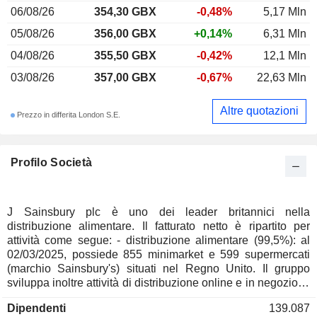
06/08/26
354,30 GBX
-0,48%
5,17 Mln
05/08/26
356,00 GBX
+0,14%
6,31 Mln
04/08/26
355,50 GBX
-0,42%
12,1 Mln
03/08/26
357,00 GBX
-0,67%
22,63 Mln
Altre quotazioni
Prezzo in differita London S.E.
Profilo Società
J Sainsbury plc è uno dei leader britannici nella
distribuzione alimentare. Il fatturato netto è ripartito per
attività come segue: - distribuzione alimentare (99,5%): al
02/03/2025, possiede 855 minimarket e 599 supermercati
(marchio Sainsbury's) situati nel Regno Unito. Il gruppo
sviluppa inoltre attività di distribuzione online e in negozio di
abbigliamento, articoli vari e prodotti per la casa (possiede
Dipendenti
139.087
664 negozi con il marchio Argos); - servizi bancari (0,5%):