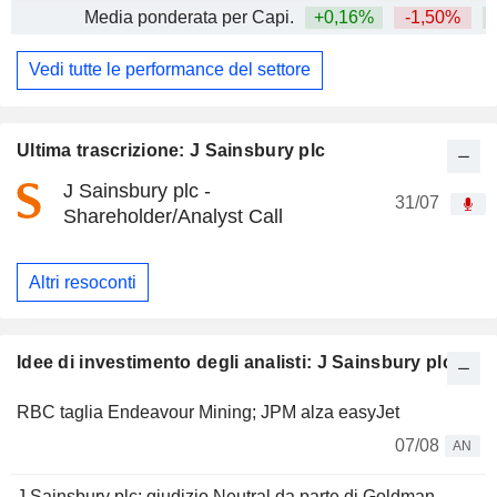
Media ponderata per Capi.
+0,16%
-1,50%
+
Vedi tutte le performance del settore
Ultima trascrizione: J Sainsbury plc
J Sainsbury plc -
31/07
Shareholder/Analyst Call
Altri resoconti
Idee di investimento degli analisti: J Sainsbury plc
RBC taglia Endeavour Mining; JPM alza easyJet
07/08
AN
J Sainsbury plc: giudizio Neutral da parte di Goldman