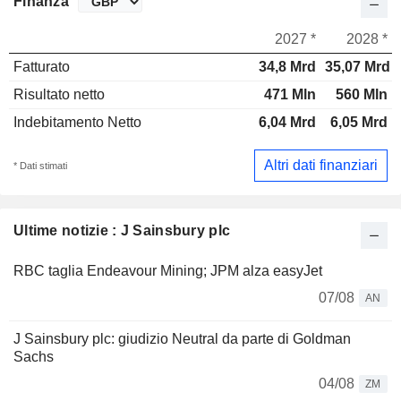
Finanza
2027 *
2028 *
Fatturato
34,8 Mrd
35,07 Mrd
Risultato netto
471 Mln
560 Mln
Indebitamento Netto
6,04 Mrd
6,05 Mrd
Altri dati finanziari
* Dati stimati
Ultime notizie : J Sainsbury plc
RBC taglia Endeavour Mining; JPM alza easyJet
07/08
AN
J Sainsbury plc: giudizio Neutral da parte di Goldman
Sachs
04/08
ZM