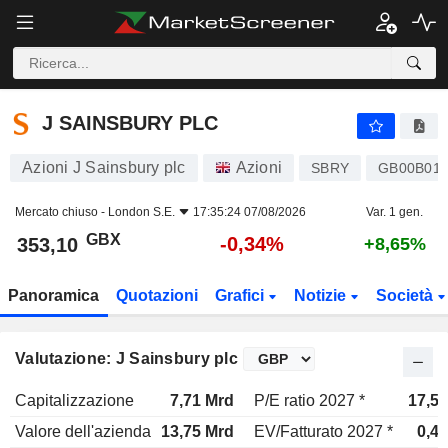
J SAINSBURY PLC
353,10
p
-0,34%
J SAINSBURY PLC
Azioni J Sainsbury plc
Azioni
SBRY
GB00B01
Mercato chiuso -
London S.E.
17:35:24 07/08/2026
Var. 1 gen.
GBX
-0,34%
353,10
+8,65%
Panoramica
Quotazioni
Grafici
Notizie
Società
Valutazione: J Sainsbury plc
Capitalizzazione
7,71 Mrd
P/E ratio 2027 *
17,5x
Valore dell'azienda
13,75 Mrd
EV/Fatturato 2027 *
0,4x