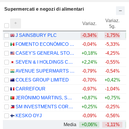
Supermercati e negozi di alimentari
Variaz.
V
Variaz.
5g.
J SAINSBURY PLC
-0,34%
-1,75%
+
FOMENTO ECONÓMICO MEXICANO, S.A.B. DE C.V.
-0,04%
-5,33%
+
CASEY'S GENERAL STORES, INC.
+0,18%
-4,25%
+
SEVEN & I HOLDINGS CO., LTD.
+2,24%
-0,55%
AVENUE SUPERMARTS LIMITED
-0,79%
-0,54%
COLES GROUP LIMITED
-0,70%
+0,42%
+
CARREFOUR
-0,97%
-1,04%
+
JERÓNIMO MARTINS, SGPS, S.A.
+0,87%
+0,75%
SM INVESTMENTS CORPORATION
+0,25%
-0,25%
KESKO OYJ
-0,09%
-0,56%
+
Media
+0,06%
-1,11%
+