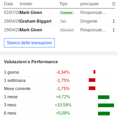
Data
Insider
Tipo
principale
Qua
02/07/26
Mark Given
Responsable ventes & marketing
Compra
29/04/26
Graham Biggart
Dirigente
17
Tax
29/04/26
Mark Given
Responsable ventes & marketing
17
Esercizio
Storico delle transazioni
Valutazioni e Performance
1 giorno
-0,34%
1 settimana
-1,75%
Mese corrente
-1,75%
1 mese
+4,72%
3 mesi
+10,59%
6 mesi
+5,09%