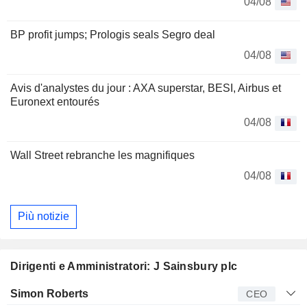
04/08
BP profit jumps; Prologis seals Segro deal
04/08
Avis d'analystes du jour : AXA superstar, BESI, Airbus et
Euronext entourés
04/08
Wall Street rebranche les magnifiques
04/08
Più notizie
Dirigenti e Amministratori: J Sainsbury plc
Manager
Titolo
Età
Da
Simon Roberts
CEO