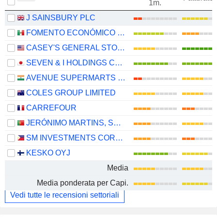
1m.
J SAINSBURY PLC
FOMENTO ECONÓMICO MEXICANO, S.A.B. DE C.V.
CASEY'S GENERAL STORES, INC.
SEVEN & I HOLDINGS CO., LTD.
AVENUE SUPERMARTS LIMITED
COLES GROUP LIMITED
CARREFOUR
JERÓNIMO MARTINS, SGPS, S.A.
SM INVESTMENTS CORPORATION
KESKO OYJ
Media
Media ponderata per Capi.
Vedi tutte le recensioni settoriali