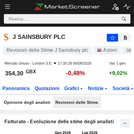
J SAINSBURY PLC
354,30
p
-0,48%
J SAINSBURY PLC
Revisioni delle Stime J Sainsbury plc
Azioni
SB
Mercato chiuso -
London S.E.
17:35:28 06/08/2026
Var. 1 gen.
GBX
-0,48%
354,30
+9,02%
Panoramica
Quotazioni
Grafici
Notizie
Società
Opinione degli analisti
Revisioni delle Stime
Fatturato - Evoluzione delle stime degli analisti