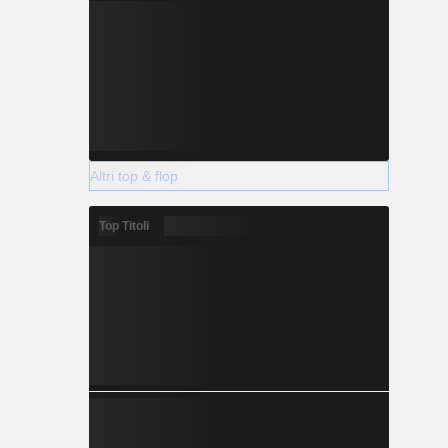
Altri top & flop
Top Titoli