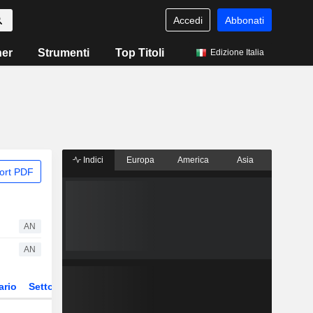
Accedi
Abbonati
ner
Strumenti
Top Titoli
Edizione Italia
Indici
Europa
America
Asia
ort PDF
AN
AN
ario
Settore
Derivati