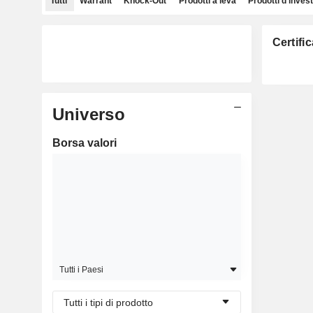
Tutti
Warrant
Knock-Out
Prodotti a leva
Prodotti d'inves
Certifi
Universo
Borsa valori
Tutti i Paesi
Tutti i tipi di prodotto