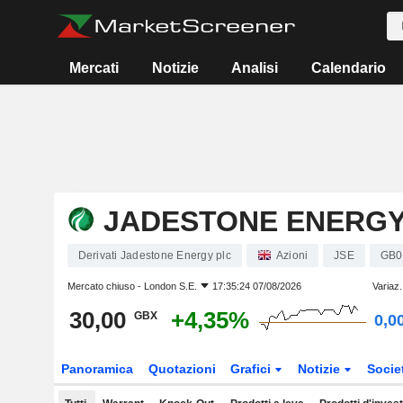
Mercati
Notizie
Analisi
Calendario
JADESTONE ENERGY
Derivati Jadestone Energy plc
Azioni
JSE
GB0
Mercato chiuso -
London S.E.
17:35:24 07/08/2026
Variaz
30,00
+4,35%
GBX
0,0
Panoramica
Quotazioni
Grafici
Notizie
Socie