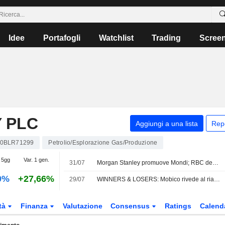
Idee
Portafogli
Watchlist
Trading
Scree
 PLC
Aggiungi a una lista
Rep
0BLR71299
Petrolio/Esplorazione Gas/Produzione
. 5gg
Var. 1 gen.
31/07
Morgan Stanley promuove Mondi; RBC declassa Greggs
0%
+27,66%
29/07
WINNERS & LOSERS: Mobico rivede al rialzo le previsioni; crescono gli utili di Hargreaves Services
tà
Finanza
Valutazione
Consensus
Ratings
Calend