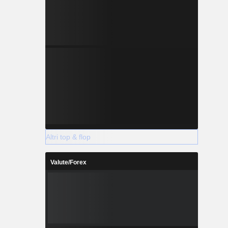
Altri top & flop
Valute/Forex