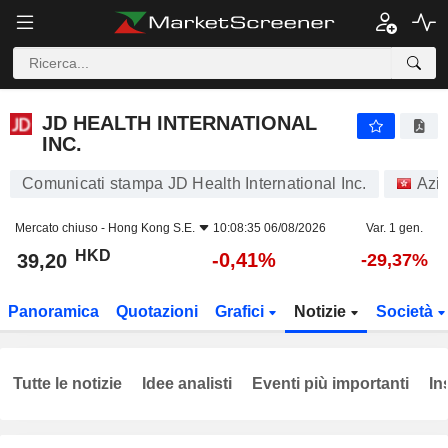
JD HEALTH INTERNATIONAL INC.
39,20
$
-0,41%
JD HEALTH INTERNATIONAL
INC.
Comunicati stampa JD Health International Inc.
Azio
Mercato chiuso -
Hong Kong S.E.
10:08:35 06/08/2026
Var. 1 gen.
HKD
-0,41%
39,20
-29,37%
Panoramica
Quotazioni
Grafici
Notizie
Società
Tutte le notizie
Idee analisti
Eventi più importanti
In