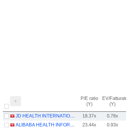
P/E ratio
EV/Fatturato
(Y)
(Y)
JD HEALTH INTERNATIONAL INC.
18.37x
0.78x
ALIBABA HEALTH INFORMATION TECHNOLOGY LIMITED
23.44x
0.93x