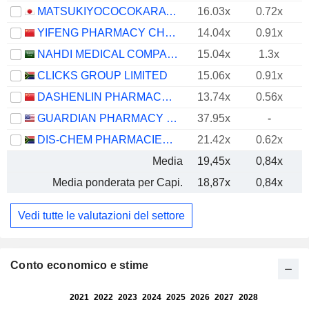
MATSUKIYOCOCOKARA & CO.
16.03x
0.72x
YIFENG PHARMACY CHAIN CO., LTD.
14.04x
0.91x
NAHDI MEDICAL COMPANY
15.04x
1.3x
CLICKS GROUP LIMITED
15.06x
0.91x
DASHENLIN PHARMACEUTICAL GROUP CO., LTD.
13.74x
0.56x
GUARDIAN PHARMACY SERVICES, INC.
37.95x
-
DIS-CHEM PHARMACIES LIMITED
21.42x
0.62x
Media
19,45x
0,84x
Media ponderata per Capi.
18,87x
0,84x
Vedi tutte le valutazioni del settore
Conto economico e stime