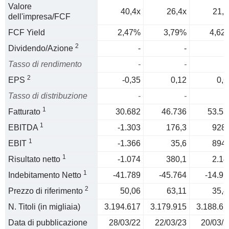
Valore
40,4x
26,4x
21,6
dell'impresa/FCF
FCF Yield
2,47%
3,79%
4,62
2
Dividendo/Azione
-
-
Tasso di rendimento
-
-
2
EPS
-0,35
0,12
0,6
Tasso di distribuzione
-
-
1
Fatturato
30.682
46.736
53.53
1
EBITDA
-1.303
176,3
928,
1
EBIT
-1.366
35,6
894,
1
Risultato netto
-1.074
380,1
2.14
1
Indebitamento Netto
-41.789
-45.764
-14.91
2
Prezzo di riferimento
50,06
63,11
35,4
N. Titoli (in migliaia)
3.194.617
3.179.915
3.188.61
Data di pubblicazione
28/03/22
22/03/23
20/03/2