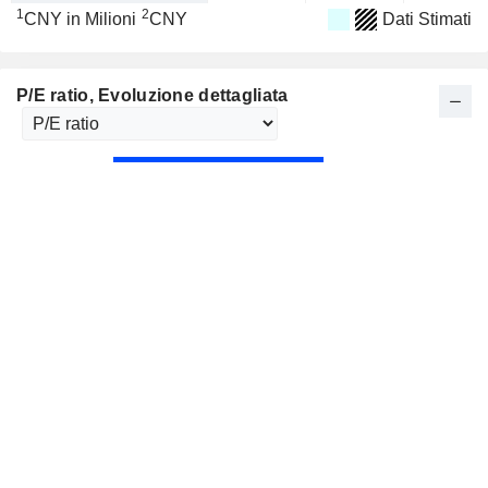
1
2
CNY in Milioni
CNY
Dati Stimati
P/E ratio
, Evoluzione dettagliata