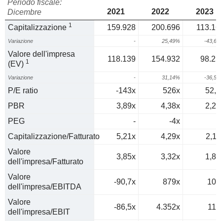
Periodo fiscale:
2021
2022
2023
Dicembre
1
Capitalizzazione
159.928
200.696
113.16
Variazione
-
25,49%
-43,6
Valore dell'impresa
118.139
154.932
98.25
1
(EV)
Variazione
-
31,14%
-36,5
P/E ratio
-143x
526x
52,2
PBR
3,89x
4,38x
2,25
PEG
-
-4x
0
Capitalizzazione/Fatturato
5,21x
4,29x
2,11
Valore
3,85x
3,32x
1,84
dell'impresa/Fatturato
Valore
-90,7x
879x
106
dell'impresa/EBITDA
Valore
-86,5x
4.352x
110
dell'impresa/EBIT