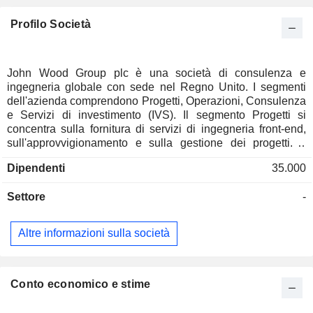
Profilo Società
John Wood Group plc è una società di consulenza e
ingegneria globale con sede nel Regno Unito. I segmenti
dell'azienda comprendono Progetti, Operazioni, Consulenza
e Servizi di investimento (IVS). Il segmento Progetti si
concentra sulla fornitura di servizi di ingegneria front-end,
sull'approvvigionamento e sulla gestione dei progetti. Il
segmento Operazioni dell'azienda si concentra sul
Dipendenti
35.000
miglioramento dell'efficienza operativa, fornendo servizi di
manutenzione, modifica e gestione. Il segmento Consulenza
Settore
-
è una divisione di consulenza tecnica specialistica
multisettoriale che fornisce un pensiero avanzato per
massimizzare il valore in ogni fase del ciclo di vita degli
Altre informazioni sulla società
asset. Il segmento Servizi di investimento della Società
gestisce una serie di attività e investimenti legacy o non-
core con l'obiettivo di generare valore attraverso la bonifica
e la ristrutturazione. Gestisce anche il contratto Aegis
Conto economico e stime
Poland. Le sue filiali includono SARL Wood Group Algeria,
Wood Group Somias SPA, Wood Solar Argentina S.A.U,