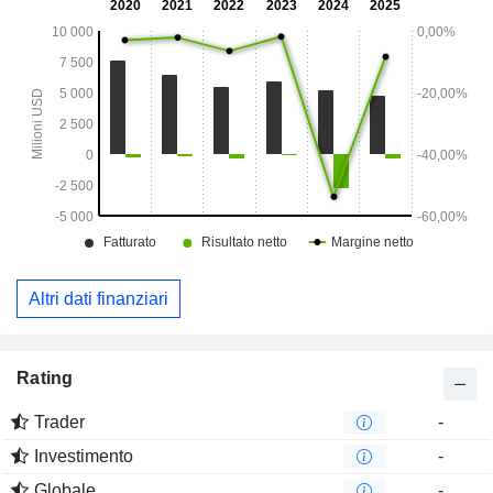
AMEC Limited Liability Company e Amec Foster Wheeler
Australia Pty Ltd.
Altri dati finanziari
Rating
Trader
-
Investimento
-
Globale
-