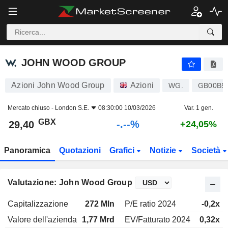
-.-
JOHN WOOD GROUP
29,40
p
-
%
JOHN WOOD GROUP
Azioni John Wood Group
Azioni
WG.
GB00B5
Mercato chiuso -
London S.E.
08:30:00 10/03/2026
Var. 1 gen.
GBX
-.--%
29,40
+24,05%
Panoramica
Quotazioni
Grafici
Notizie
Società
Valutazione: John Wood Group
Capitalizzazione
272 Mln
P/E ratio 2024
-0,2x
Valore dell'azienda
1,77 Mrd
EV/Fatturato 2024
0,32x