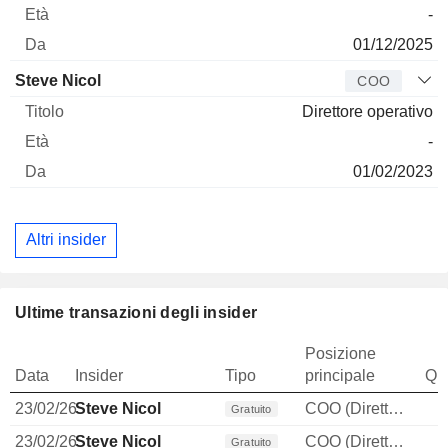
-
01/12/2025
Steve Nicol
COO
Direttore operativo
-
01/02/2023
Altri insider
Ultime transazioni degli insider
Posizione
Data
Insider
Tipo
principale
Qua
23/02/26
Steve Nicol
COO (Direttore operativo)
Gratuito
23/02/26
Steve Nicol
COO (Direttore operativo)
Gratuito