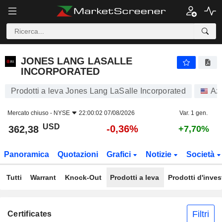
JONES LANG LASALLE INCORPORATED
362,38
$
-0,36%
JONES LANG LASALLE
INCORPORATED
Prodotti a leva Jones Lang LaSalle Incorporated
Azi
Mercato chiuso -
NYSE
22:00:02 07/08/2026
Var. 1 gen.
USD
-0,36%
362,38
+7,70%
Panoramica
Quotazioni
Grafici
Notizie
Società
Tutti
Warrant
Knock-Out
Prodotti a leva
Prodotti d'inve
Filtri
Certificates