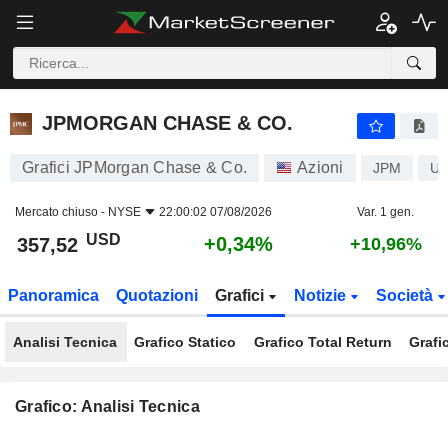
JPMORGAN CHASE & CO.
357,52
$
+0,34%
JPMORGAN CHASE & CO.
Grafici JPMorgan Chase & Co.
Azioni
JPM
US
Mercato chiuso -
NYSE
22:00:02 07/08/2026
Var. 1 gen.
USD
+0,34%
357,52
+10,96%
Panoramica
Quotazioni
Grafici
Notizie
Società
Analisi Tecnica
Grafico Statico
Grafico Total Return
Grafi
Grafico: Analisi Tecnica