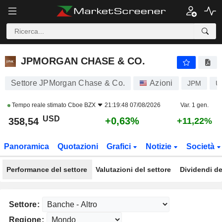
JPMORGAN CHASE & CO.
358,54
$
+0,63%
JPMORGAN CHASE & CO.
Settore JPMorgan Chase & Co.
Azioni
JPM
U
Tempo reale stimato
Cboe BZX
21:19:48 07/08/2026
Var. 1 gen.
USD
+0,63%
358,54
+11,22%
Panoramica
Quotazioni
Grafici
Notizie
Società
Performance del settore
Valutazioni del settore
Dividendi de
Settore:
Regione: