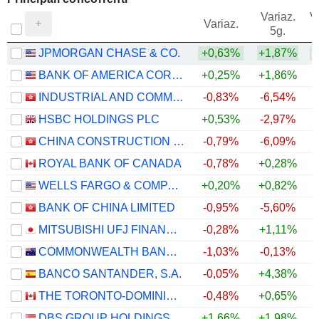
Variaz.
V
Variaz.
5g.
JPMORGAN CHASE & CO.
+0,63%
+1,87%
BANK OF AMERICA CORPORATION
+0,25%
+1,86%
INDUSTRIAL AND COMMERCIAL BANK OF CHINA LIMITED
-0,83%
-6,54%
+
HSBC HOLDINGS PLC
+0,53%
-2,97%
CHINA CONSTRUCTION BANK CORPORATION
-0,79%
-6,09%
+
ROYAL BANK OF CANADA
-0,78%
+0,28%
WELLS FARGO & COMPANY
+0,20%
+0,82%
BANK OF CHINA LIMITED
-0,95%
-5,60%
MITSUBISHI UFJ FINANCIAL GROUP, INC.
-0,28%
+1,11%
COMMONWEALTH BANK OF AUSTRALIA
-1,03%
-0,13%
BANCO SANTANDER, S.A.
-0,05%
+4,38%
THE TORONTO-DOMINION BANK
-0,48%
+0,65%
DBS GROUP HOLDINGS LTD
+1,66%
+1,98%
+