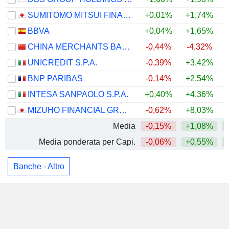
SUMITOMO MITSUI FINANCIAL GROUP, INC.
+0,01%
+1,74%
BBVA
+0,04%
+1,65%
CHINA MERCHANTS BANK CO., LTD.
-0,44%
-4,32%
UNICREDIT S.P.A.
-0,39%
+3,42%
BNP PARIBAS
-0,14%
+2,54%
+
INTESA SANPAOLO S.P.A.
+0,40%
+4,36%
MIZUHO FINANCIAL GROUP, INC.
-0,62%
+8,03%
Media
-0,15%
+1,08%
Media ponderata per Capi.
-0,06%
+0,55%
Banche - Altro