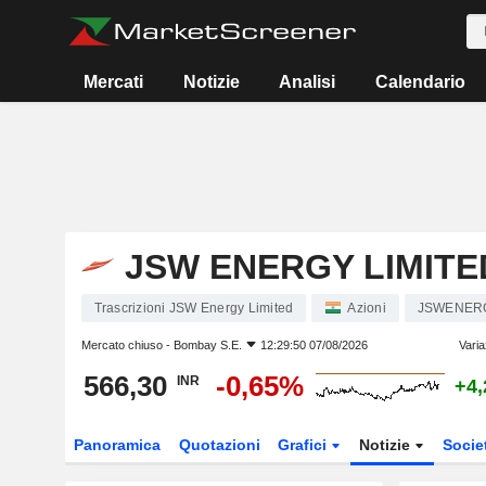
Mercati
Notizie
Analisi
Calendario
JSW ENERGY LIMITE
Trascrizioni JSW Energy Limited
Azioni
JSWENER
Mercato chiuso -
Bombay S.E.
12:29:50 07/08/2026
Varia
566,30
-0,65%
INR
+4
Panoramica
Quotazioni
Grafici
Notizie
Socie