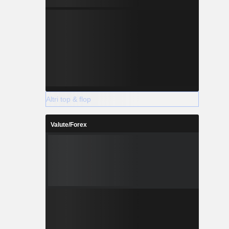
Altri top & flop
Valute/Forex