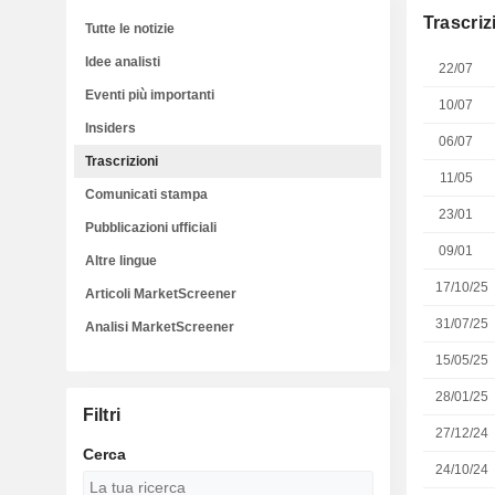
Trascriz
Tutte le notizie
Idee analisti
22/07
Eventi più importanti
10/07
Insiders
06/07
Trascrizioni
11/05
Comunicati stampa
23/01
Pubblicazioni ufficiali
09/01
Altre lingue
17/10/25
Articoli MarketScreener
31/07/25
Analisi MarketScreener
15/05/25
28/01/25
Filtri
27/12/24
Cerca
24/10/24