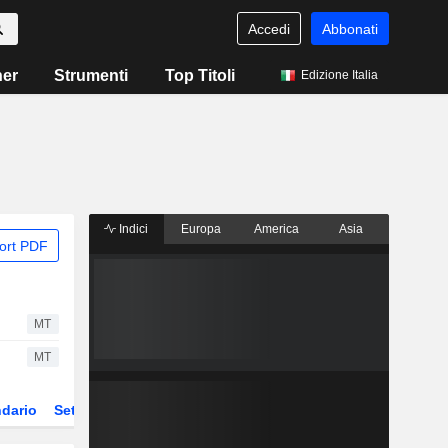
Accedi
Abbonati
ner
Strumenti
Top Titoli
Edizione Italia
Indici
Europa
America
Asia
ort PDF
MT
MT
dario
Settore
Derivati
ETF