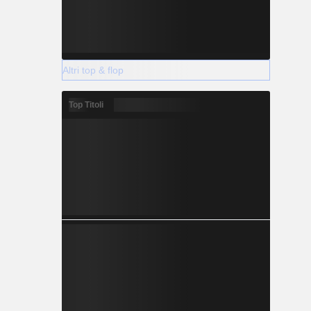
Altri top & flop
Top Titoli