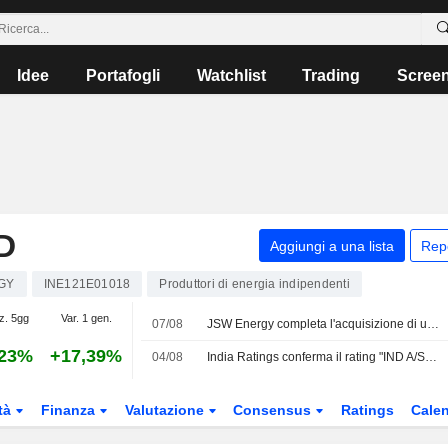
Idee
Portafogli
Watchlist
Trading
Scree
D
Aggiungi a una lista
Rep
GY
INE121E01018
Produttori di energia indipendenti
z. 5gg
Var. 1 gen.
07/08
JSW Energy completa l'acquisizione di una centrale termoelettrica da 300 MW
,23%
+17,39%
04/08
India Ratings conferma il rating "IND A/Stable" di JSW Renew Energy Ten
tà
Finanza
Valutazione
Consensus
Ratings
Calen