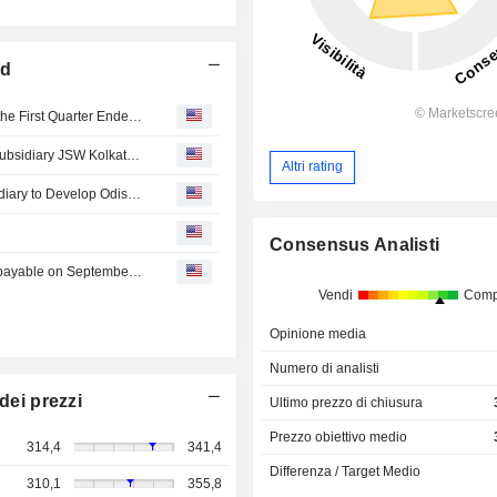
ed
JSW Infrastructure Limited Reports Earnings Results for the First Quarter Ended June 30, 2026
JSW Infrastructure Limited Incorporates Wholly Owned Subsidiary JSW Kolkata Outer Harbour Container Terminal Private Limited
Altri rating
JSW Infrastructure Gets State Government Nod for Subsidiary to Develop Odisha, India Jetty
Consensus Analisti
JSW Infrastructure Limited announces Annual dividend, payable on September 12, 2026
Vendi
Comp
Opinione media
Numero di analisti
dei prezzi
Ultimo prezzo di chiusura
Prezzo obiettivo medio
314,4
341,4
Differenza / Target Medio
310,1
355,8