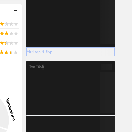
Altri top & flop
Top Titoli
-