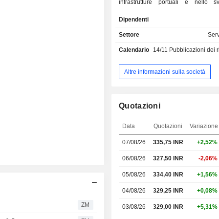
infrastrutture portuali e nello s
infrastrutture in generale. I suoi 
Dipendenti
attività comprendono la gestione po
operazioni logistiche. Il segmento del
Settore
Serv
portuale comprende lo sviluppo, la ge
Calendario
14/11
Pubblicazioni dei risulta
manutenzione di porti e terminal, del
infrastrutture e dei servizi a valore 
segmento delle operazioni lo
Altre informazioni sulla società
comprende principalmente l'attività lo
società gestisce una vasta gamma 
merci, dalle rinfuse secche e le 
Quotazioni
rinfusa alle rinfuse liquide, ai gas e a
Offre servizi marittimi comp
Data
Quotazioni
Variazione
comprendono la movimentazione de
soluzioni di stoccaggio, servizi logisti
07/08/26
335,75
INR
+2,52%
a valore aggiunto, posizionan
fornitore in continua evoluzione di
06/08/26
327,50 INR
-2,06%
logistiche end-to-end. Le control
05/08/26
334,40 INR
+1,56%
società includono JSW Jaigarh Por
Southwest Port Limited, JSW Shipya
04/08/26
329,25 INR
+0,08%
Limited e altre.
ZM
03/08/26
329,00 INR
+5,31%