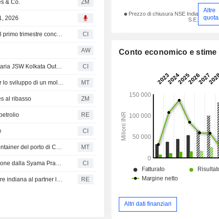
es & Co.
ZM
Altre
Prezzo di chiusura NSE India
quota
1, 2026
S.E.
JSW Infrastructure Limited riporta i risultati degli utili per il primo trimestre conclusosi il 30 giugno 2026
CI
AW
Conto economico e stime
JSW Infrastructure Limited costituisce la controllata totalitaria JSW Kolkata Outer Harbour Container Terminal Private Limited
CI
JSW Infrastructure ottiene l'approvazione governativa per lo sviluppo di un molo in Odisha, India
MT
es al ribasso
ZM
petrolio
RE
e
CI
JSW Infrastructure si aggiudica il progetto del terminal container del porto di Calcutta; il titolo balza del 6%
MT
JSW Infrastructure Limited riceve la lettera di aggiudicazione dalla Syama Prasad Mookerjee Port Authority per lo sviluppo integrato dell'Outer Container Terminal e delle banchine da 1 a 5 presso il Netaji Subhash Dock del sistema portuale di Calcutta
CI
La cinese SAIC cederà un ulteriore 10% della joint venture indiana al partner locale JSW - fonti
RE
Altri dati finanziari