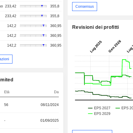
so
233,42
355,8
Consensus
233,42
355,8
142,2
360,95
Revisioni dei profitti
142,2
360,95
142,2
360,95
azioni
imited
Età
Da
56
08/11/2024
-
01/09/2025