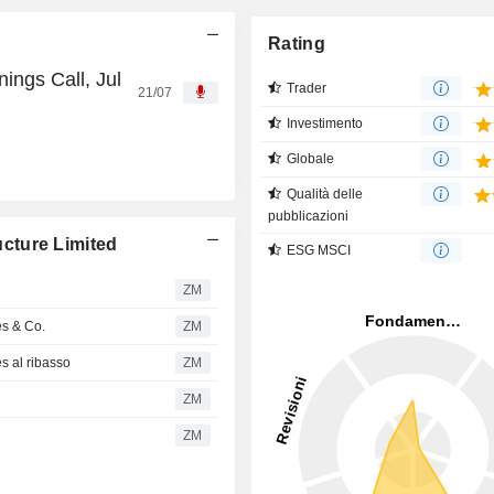
Rating
ings Call, Jul
Trader
21/07
Investimento
Globale
Qualità delle
pubblicazioni
ucture Limited
ESG MSCI
ZM
es & Co.
ZM
es al ribasso
ZM
ZM
ZM