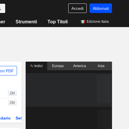
Accedi
Abbonati
ner
Strumenti
Top Titoli
Edizione Italia
Indici
Europa
America
Asia
ort PDF
ZM
ZM
dario
Settore