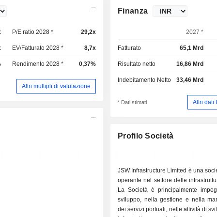
Finanza
x
P/E ratio 2028 *
29,2x
2027 *
x
EV/Fatturato 2028 *
8,7x
Fatturato
65,1 Mrd
%
Rendimento 2028 *
0,37%
Risultato netto
16,86 Mrd
Indebitamento Netto
33,46 Mrd
Altri multipli di valutazione
Altri dati
* Dati stimati
Profilo Società
JSW Infrastructure Limited è una soci
operante nel settore delle infrastruttu
La Società è principalmente impeg
sviluppo, nella gestione e nella ma
dei servizi portuali, nelle attività di sv