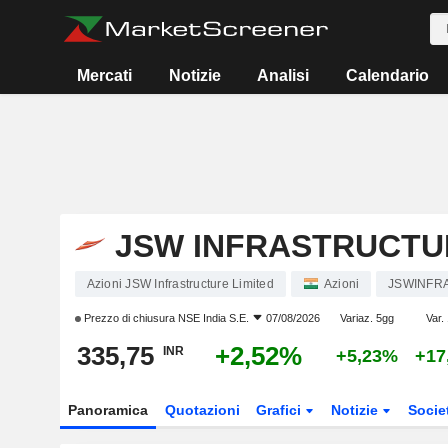
Mercati
Notizie
Analisi
Calendario
JSW INFRASTRUCTU
Azioni JSW Infrastructure Limited
Azioni
JSWINFR
Prezzo di chiusura
NSE India S.E.
07/08/2026
Variaz. 5gg
Var.
335,75
+2,52%
INR
+5,23%
+17
Panoramica
Quotazioni
Grafici
Notizie
Socie