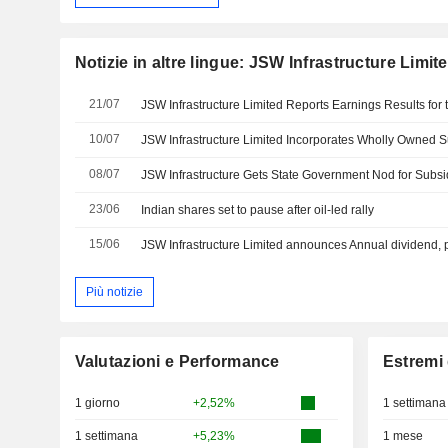
Notizie in altre lingue: JSW Infrastructure Limit
21/07
10/07
08/07
23/06
Indian shares set to pause after oil-led rally
15/06
Più notizie
Valutazioni e Performance
Estremi 
1 giorno
+2,52%
1 settimana
1 settimana
+5,23%
1 mese