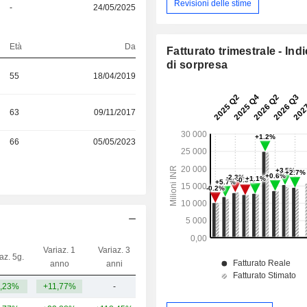
Revisioni delle stime
-
24/05/2025
Età
Da
Fatturato trimestrale - Ind
di sorpresa
55
18/04/2019
63
09/11/2017
66
05/05/2023
Variaz. 1
Variaz. 3
az. 5g.
Capi.($)
anno
anni
,23%
+11,77%
-
7,96 Mrd