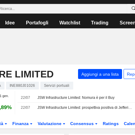
Idee
Portafogli
Watchlist
Trading
Scree
RE LIMITED
Aggiungi a una lista
Rep
A
INE880J01026
Servizi portuali
 1 gen.
22/07
JSW Infrastructure Limited: Nomura è per il Buy
,89%
22/07
JSW Infrastructure Limited: prospettiva positiva di Jefferies & Co.
tà
Finanza
Valutazione
Consensus
Ratings
Calen