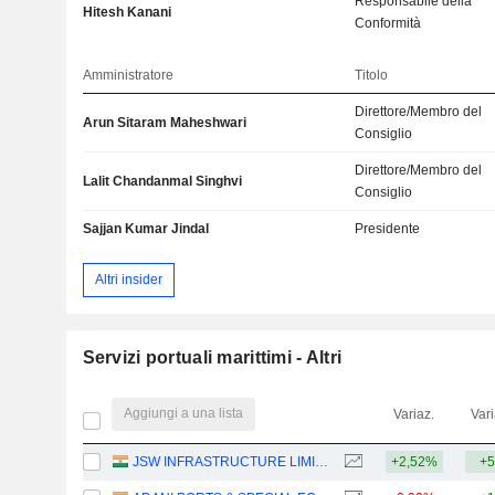
Responsabile della
Hitesh Kanani
Conformità
Amministratore
Titolo
Direttore/Membro del
Arun Sitaram Maheshwari
Consiglio
Direttore/Membro del
Lalit Chandanmal Singhvi
Consiglio
Sajjan Kumar Jindal
Presidente
Altri insider
Servizi portuali marittimi - Altri
Aggiungi a una lista
Variaz.
Vari
JSW INFRASTRUCTURE LIMITED
+2,52%
+5