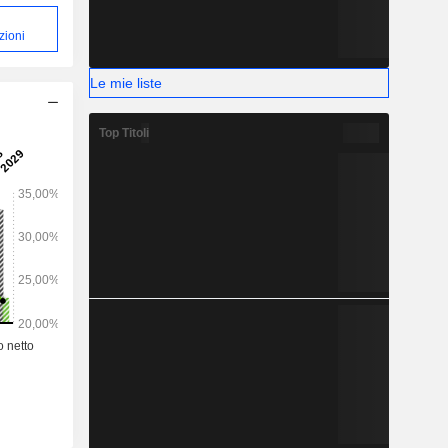
zioni
Le mie liste
Top Titoli