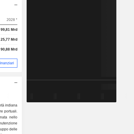
2028 *
99,81 Mrd
25,77 Mrd
90,88 Mrd
 finanziari
età indiana
re portuali.
nata nello
nutenzione
iluppo delle