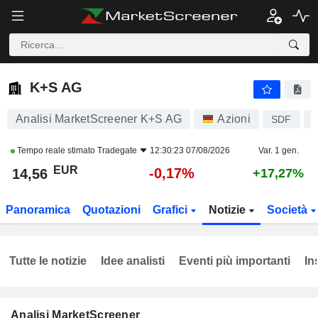
K+S AG
14,56
€
-0,17%
K+S AG
Analisi MarketScreener K+S AG
Azioni
SDF
Tempo reale stimato
Tradegate
12:30:23 07/08/2026
Var. 1 gen.
EUR
-0,17%
14,56
+17,27%
Panoramica
Quotazioni
Grafici
Notizie
Società
Tutte le notizie
Idee analisti
Eventi più importanti
In
Analisi MarketScreener