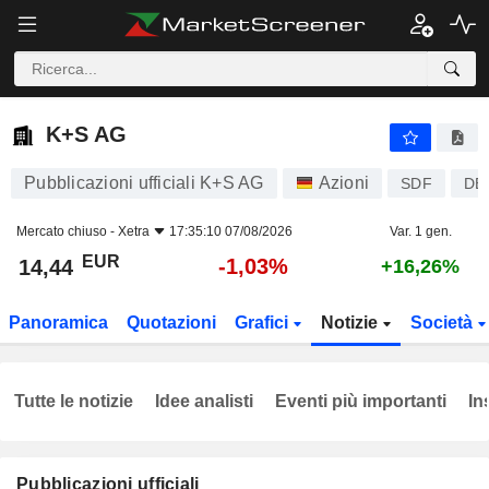
K+S AG
14,44
€
-1,03%
K+S AG
Pubblicazioni ufficiali K+S AG
Azioni
SDF
DE
Mercato chiuso -
Xetra
17:35:10 07/08/2026
Var. 1 gen.
EUR
-1,03%
14,44
+16,26%
Panoramica
Quotazioni
Grafici
Notizie
Società
Tutte le notizie
Idee analisti
Eventi più importanti
In
Pubblicazioni ufficiali