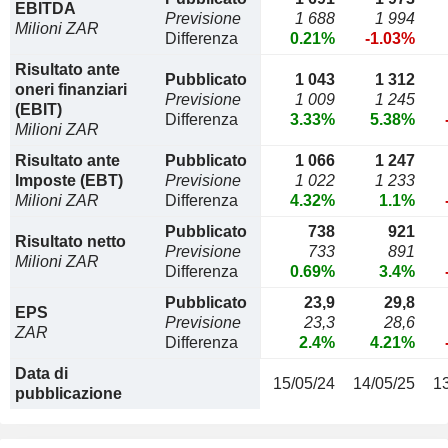
EBITDA
Previsione
1 688
1 994
Milioni ZAR
Differenza
0.21%
-1.03%
Risultato ante
Pubblicato
1 043
1 312
oneri finanziari
Previsione
1 009
1 245
(EBIT)
Differenza
3.33%
5.38%
Milioni ZAR
Risultato ante
Pubblicato
1 066
1 247
Imposte (EBT)
Previsione
1 022
1 233
Milioni ZAR
Differenza
4.32%
1.1%
Pubblicato
738
921
Risultato netto
Previsione
733
891
Milioni ZAR
Differenza
0.69%
3.4%
Pubblicato
23,9
29,8
EPS
Previsione
23,3
28,6
ZAR
Differenza
2.4%
4.21%
Data di
15/05/24
14/05/25
1
pubblicazione