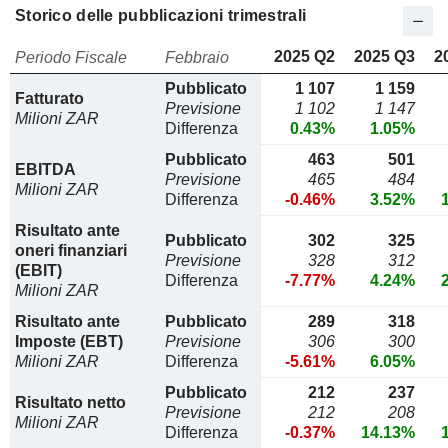
Storico delle pubblicazioni trimestrali
2025 Q2
2025 Q3
2
Periodo Fiscale
Febbraio
Pubblicato
1 107
1 159
Fatturato
Previsione
1 102
1 147
Milioni ZAR
Differenza
0.43%
1.05%
Pubblicato
463
501
EBITDA
Previsione
465
484
Milioni ZAR
Differenza
-0.46%
3.52%
Risultato ante
Pubblicato
302
325
oneri finanziari
Previsione
328
312
(EBIT)
Differenza
-7.77%
4.24%
Milioni ZAR
Risultato ante
Pubblicato
289
318
Imposte (EBT)
Previsione
306
300
Milioni ZAR
Differenza
-5.61%
6.05%
Pubblicato
212
237
Risultato netto
Previsione
212
208
Milioni ZAR
Differenza
-0.37%
14.13%