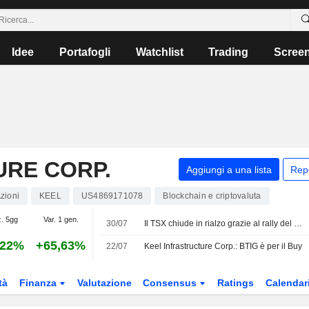
Idee
Portafogli
Watchlist
Trading
Scree
URE CORP.
Aggiungi a una lista
Rep
zioni
KEEL
US4869171078
Blockchain e criptovaluta
z. 5gg
Var. 1 gen.
30/07
Il TSX chiude in rialzo grazie al rally del settore minerario trainato dai prezzi dei metalli
,22%
+65,63%
22/07
Keel Infrastructure Corp.: BTIG è per il Buy
tà
Finanza
Valutazione
Consensus
Ratings
Calendar