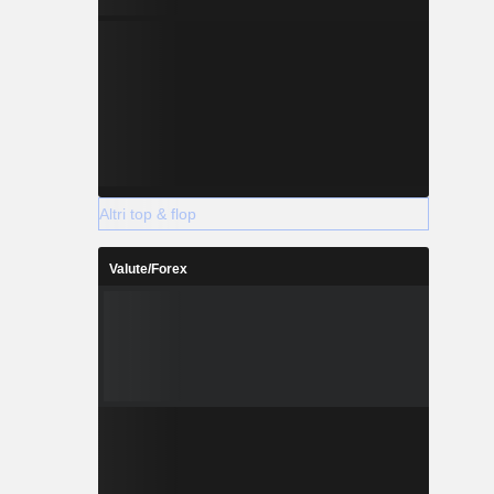
Altri top & flop
Valute/Forex