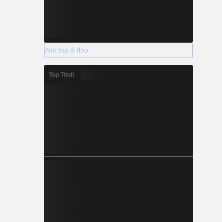
Altri top & flop
Top Titoli