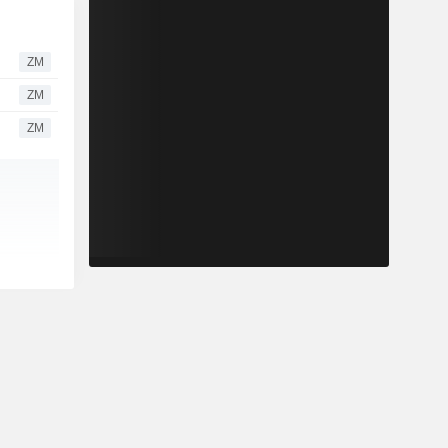
ZM
ZM
ZM