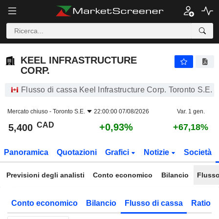
KEEL INFRASTRUCTURE CORP.
5,400
$
+0,93%
KEEL INFRASTRUCTURE
CORP.
Flusso di cassa Keel Infrastructure Corp. Toronto S.E.
Mercato chiuso -
Toronto S.E.
22:00:00 07/08/2026
Var. 1 gen.
CAD
+0,93%
5,400
+67,18%
Panoramica
Quotazioni
Grafici
Notizie
Società
Previsioni degli analisti
Conto economico
Bilancio
Flusso
Conto economico
Bilancio
Flusso di cassa
Ratio f