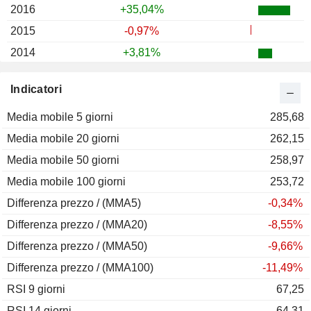
2016
+35,04%
2015
-0,97%
2014
+3,81%
2013
+9,09%
Indicatori
2012
+27,29%
Media mobile 5 giorni
2011
-7,02%
285,68
Media mobile 20 giorni
2010
+41,26%
262,15
Media mobile 50 giorni
2009
+80,77%
258,97
Media mobile 100 giorni
2008
-57,64%
253,72
Differenza prezzo / (MMA5)
2007
-2,83%
-0,34%
Differenza prezzo / (MMA20)
2006
+18,97%
-8,55%
Differenza prezzo / (MMA50)
2005
+29,19%
-9,66%
Differenza prezzo / (MMA100)
2004
-3,91%
-11,49%
RSI 9 giorni
2003
+9,34%
67,25
RSI 14 giorni
2002
-51,52%
64,31