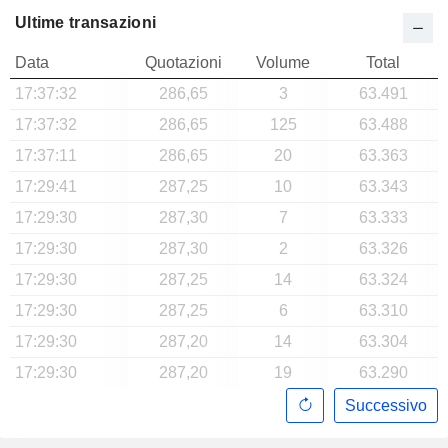
Ultime transazioni
Data
Quotazioni
Volume
Total
17:37:32
286,65
3
63.491
17:37:32
286,65
125
63.488
17:37:11
286,65
20
63.363
17:29:41
287,25
10
63.343
17:29:30
287,30
7
63.333
17:29:30
287,30
2
63.326
17:29:30
287,25
14
63.324
17:29:30
287,25
6
63.310
17:29:30
287,20
14
63.304
17:29:30
287,20
19
63.290
Successivo