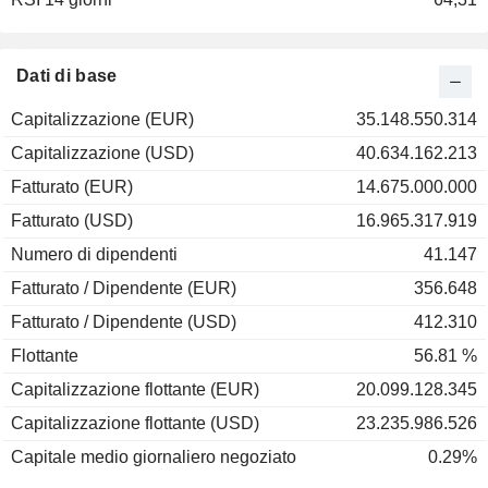
2001
-36,83%
2000
-12,63%
Dati di base
1999
+59,88%
Capitalizzazione (EUR)
35.148.550.314
1998
+69,61%
Capitalizzazione (USD)
40.634.162.213
1997
+52,60%
Fatturato (EUR)
14.675.000.000
1996
+108,30%
Fatturato (USD)
16.965.317.919
1995
+5,34%
Numero di dipendenti
41.147
1994
+4,38%
Fatturato / Dipendente (EUR)
356.648
1993
+42,04%
Fatturato / Dipendente (USD)
412.310
1992
-5,82%
Flottante
56.81 %
Capitalizzazione flottante (EUR)
20.099.128.345
Capitalizzazione flottante (USD)
23.235.986.526
Capitale medio giornaliero negoziato
0.29%