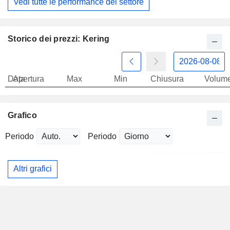
Vedi tutte le performance del settore
Storico dei prezzi: Kering
Data
Apertura
Max
Min
Chiusura
Volum
Grafico
Periodo
Periodo
Altri grafici