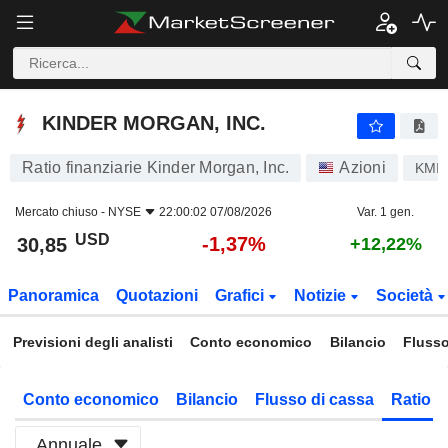
KINDER MORGAN, INC.
30,85
$
-1,37%
KINDER MORGAN, INC.
Ratio finanziarie Kinder Morgan, Inc.
Azioni
KMI
Mercato chiuso -
NYSE
22:00:02 07/08/2026
Var. 1 gen.
USD
-1,37%
30,85
+12,22%
Panoramica
Quotazioni
Grafici
Notizie
Società
Previsioni degli analisti
Conto economico
Bilancio
Flusso
Conto economico
Bilancio
Flusso di cassa
Ratio f
Annuale