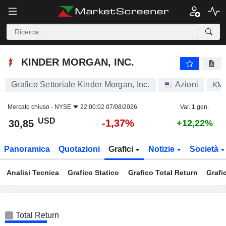
KINDER MORGAN, INC.
30,85
$
-1,37%
KINDER MORGAN, INC.
Grafico Settoriale Kinder Morgan, Inc.
Azioni
KMI
Mercato chiuso -
NYSE
22:00:02 07/08/2026
Var. 1 gen.
USD
-1,37%
30,85
+12,22%
Panoramica
Quotazioni
Grafici
Notizie
Società
Analisi Tecnica
Grafico Statico
Grafico Total Return
Grafi
Total Return