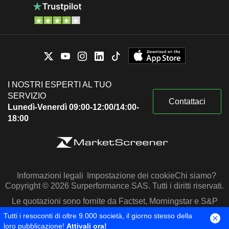
I NOSTRI ESPERTI AL TUO
SERVIZIO
Contattaci
Lunedì-Venerdì 09:00-12:00/14:00-
18:00
Informazioni legali
Impostazione dei cookie
Chi siamo?
Copyright © 2026 Surperformance SAS. Tutti i diritti riservati.
Le quotazioni sono fornite da Factset, Morningstar e S&P
Capital IQ
Tutti i resoconti di oltre 9.000 società, il giorno stesso della
loro pubblicazione!
Attivali ora!