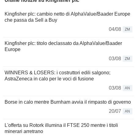
Ultime notizie su Kingfisher plc
Kingfisher plc: cambio netto di AlphaValue/Baader Europe
che passa da Sell a Buy
04/08
ZM
Kingfisher plc: titolo declassato da AlphaValue/Baader
Europe
03/08
ZM
WINNERS & LOSERS: i costruttori edili salgono;
AstraZeneca in calo per le voci di fusione
03/08
AN
Borse in calo mentre Burnham avvia il rimpasto di governo
20/07
AN
L'offerta su Rotork illumina il FTSE 250 mentre i titoli
minerari arretrano