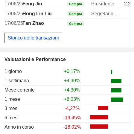
17/06/25
Feng Jin
Presidente
2.29
Compra
17/06/25
Hong Lin Liu
Segretario generale
Compra
17/06/25
Fan Zhao
Compra
Storico delle transazioni
Valutazioni e Performance
1 giorno
+0,17%
1 settimana
+4,30%
Mese corrente
+4,30%
1 mese
+6,03%
3 mesi
-4,27%
6 mesi
-19,45%
Anno in corso
-18,02%