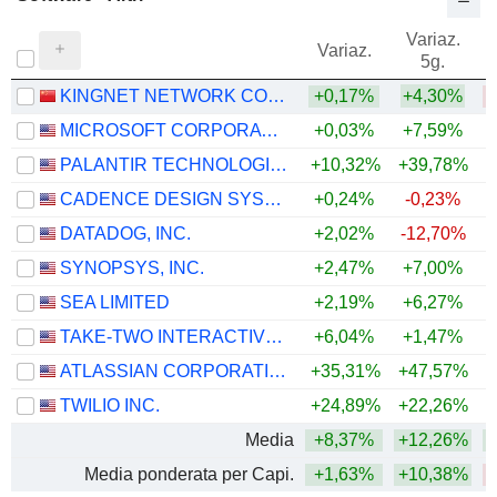
Variaz.
V
Variaz.
5g.
KINGNET NETWORK CO., LTD.
+0,17%
+4,30%
MICROSOFT CORPORATION
+0,03%
+7,59%
PALANTIR TECHNOLOGIES INC.
+10,32%
+39,78%
CADENCE DESIGN SYSTEMS, INC.
+0,24%
-0,23%
DATADOG, INC.
+2,02%
-12,70%
+
SYNOPSYS, INC.
+2,47%
+7,00%
SEA LIMITED
+2,19%
+6,27%
TAKE-TWO INTERACTIVE SOFTWARE, INC.
+6,04%
+1,47%
ATLASSIAN CORPORATION
+35,31%
+47,57%
TWILIO INC.
+24,89%
+22,26%
+
Media
+8,37%
+12,26%
Media ponderata per Capi.
+1,63%
+10,38%