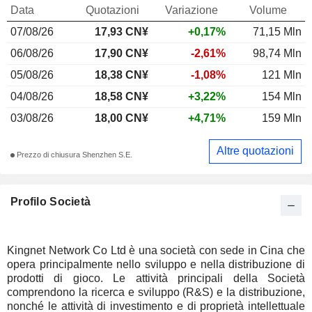
Data
Quotazioni
Variazione
Volume
07/08/26
17,93 CN¥
+0,17%
71,15 Mln
06/08/26
17,90 CN¥
-2,61%
98,74 Mln
05/08/26
18,38 CN¥
-1,08%
121 Mln
04/08/26
18,58 CN¥
+3,22%
154 Mln
03/08/26
18,00 CN¥
+4,71%
159 Mln
Altre quotazioni
Prezzo di chiusura Shenzhen S.E.
Profilo Società
Kingnet Network Co Ltd è una società con sede in Cina che
opera principalmente nello sviluppo e nella distribuzione di
prodotti di gioco. Le attività principali della Società
comprendono la ricerca e sviluppo (R&S) e la distribuzione,
nonché le attività di investimento e di proprietà intellettuale