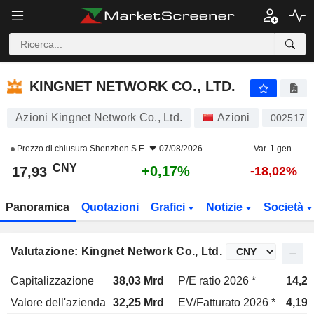
KINGNET NETWORK CO., LTD.
17,93
¥
+0,17%
KINGNET NETWORK CO., LTD.
Azioni Kingnet Network Co., Ltd.
Azioni
002517
Prezzo di chiusura
Shenzhen S.E.
07/08/2026
Var. 1 gen.
CNY
+0,17%
17,93
-18,02%
Panoramica
Quotazioni
Grafici
Notizie
Società
Valutazione: Kingnet Network Co., Ltd.
Capitalizzazione
38,03 Mrd
P/E ratio 2026 *
14,2x
Valore dell'azienda
32,25 Mrd
EV/Fatturato 2026 *
4,19x