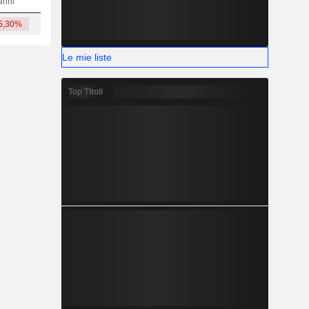
anni
5,30%
1,68 Mrd
Le mie liste
Top Titoli