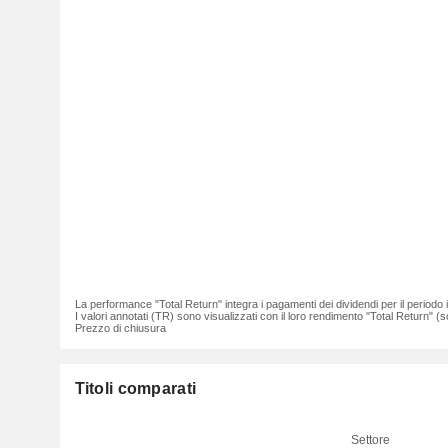
La performance "Total Return" integra i pagamenti dei dividendi per il periodo
I valori annotati (TR) sono visualizzati con il loro rendimento "Total Return" (so
Prezzo di chiusura
Titoli comparati
Settore