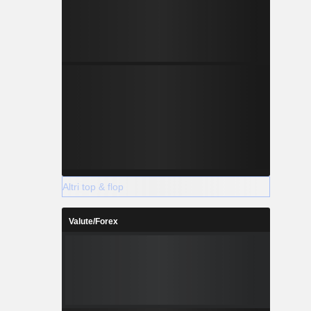
Altri top & flop
Valute/Forex