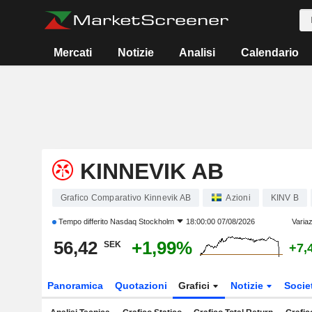
Mercati
Notizie
Analisi
Calendario
KINNEVIK AB
Grafico Comparativo Kinnevik AB
Azioni
KINV B
Tempo differito
Nasdaq Stockholm
18:00:00 07/08/2026
Variaz
56,42
+1,99%
SEK
+7,
Panoramica
Quotazioni
Grafici
Notizie
Socie