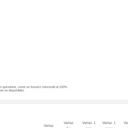
 in questione, come se fossero reinvestiti al 100%.
lo se disponibile).
Variaz.
Variaz. 1
Variaz. 1
Va
Variaz.