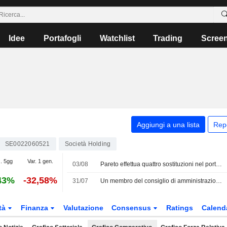
Idee
Portafogli
Watchlist
Trading
Scree
Aggiungi a una lista
Rep
SE0022060521
Società Holding
. 5gg
Var. 1 gen.
03/08
Pareto effettua quattro sostituzioni nel portafoglio svedese: entrano Asmodee, Kinnevik, Nibe e Paradox
43%
-32,58%
31/07
Un membro del consiglio di amministrazione di Kinnevik acquista azioni per oltre 0,2 milioni
tà
Finanza
Valutazione
Consensus
Ratings
Calend