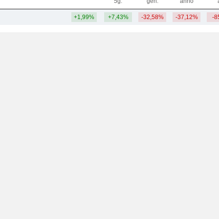
5g.
gen.
anno
+1,99%
+7,43%
-32,58%
-37,12%
-8