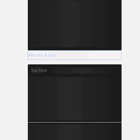
Altri top & flop
Top Titoli