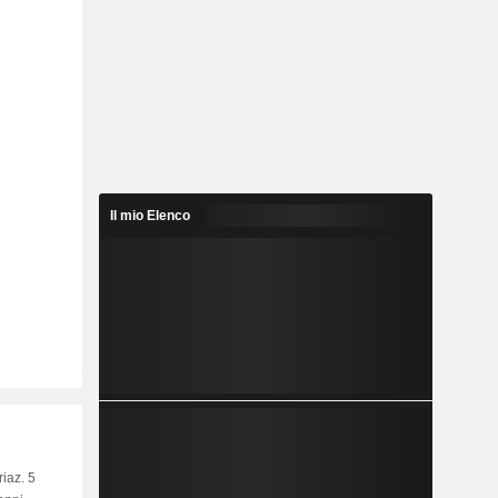
Il mio Elenco
riaz. 5
Capi.
BT
MT
LT