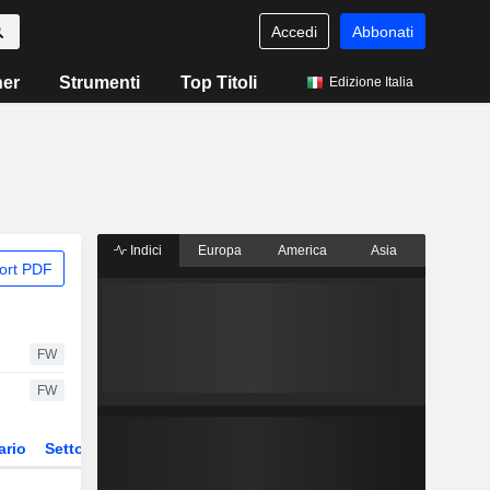
Accedi
Abbonati
ner
Strumenti
Top Titoli
Edizione Italia
Indici
Europa
America
Asia
ort PDF
FW
FW
ario
Settore
Derivati
ETF