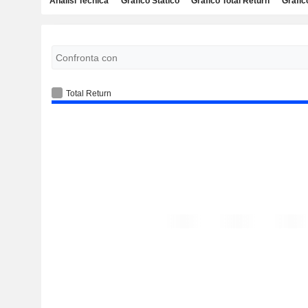
Analisi Tecnica
Grafico Statico
Grafico Total Return
Grafic
Total Return