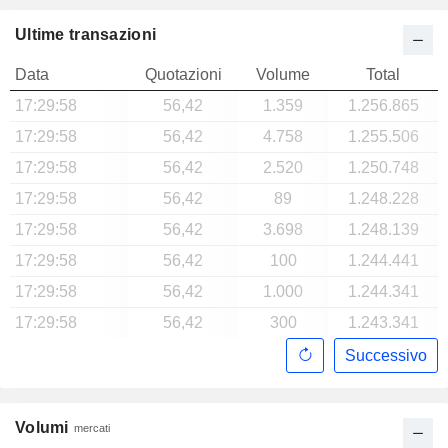
Ultime transazioni
Data
Quotazioni
Volume
Total
17:29:58
56,42
1.359
1.256.865
17:29:58
56,42
4.758
1.255.506
17:29:58
56,42
2.520
1.250.748
17:29:58
56,42
89
1.248.228
17:29:58
56,42
3.698
1.248.139
17:29:58
56,42
100
1.244.441
17:29:58
56,42
1.000
1.244.341
17:29:58
56,42
300
1.243.341
Successivo
Volumi
mercati