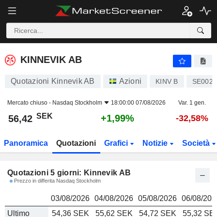
KINNEVIK AB
56,42
kr
KINNEVIK AB
Quotazioni Kinnevik AB
Azioni
KINV B
SE0022
Mercato chiuso -
Nasdaq Stockholm
18:00:00 07/08/2026
Var. 1 gen.
SEK
+1,99%
56,42
-32,58%
Panoramica
Quotazioni
Grafici
Notizie
Società
Quotazioni 5 giorni: Kinnevik AB
Prezzo in differita Nasdaq Stockholm
03/08/2026
04/08/2026
05/08/2026
06/08/202
Ultimo
54,36 SEK
55,62 SEK
54,72 SEK
55,32 SE