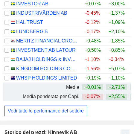
INVESTOR AB
+0,07%
+3,00%
+
INDUSTRIVÄRDEN AB
-0,45%
+1,37%
+
HAL TRUST
-0,12%
+1,09%
+
LUNDBERG B
-0,17%
+2,10%
+
MERITZ FINANCIAL GROUP INC.
+0,48%
+1,85%
+
INVESTMENT AB LATOUR
+0,50%
+0,85%
BAJAJ HOLDINGS & INVESTMENT LIMITED
-1,10%
-0,34%
KINGDOM HOLDING COMPANY
-1,56%
+5,07%
+
WHSP HOLDINGS LIMITED
+0,19%
+1,10%
+
Media
+0,01%
+2,71%
+
Media ponderata per Capi.
-0,07%
+2,55%
+
Vedi tutte le performance del settore
Storico dei prezzi: Kinnevik AB