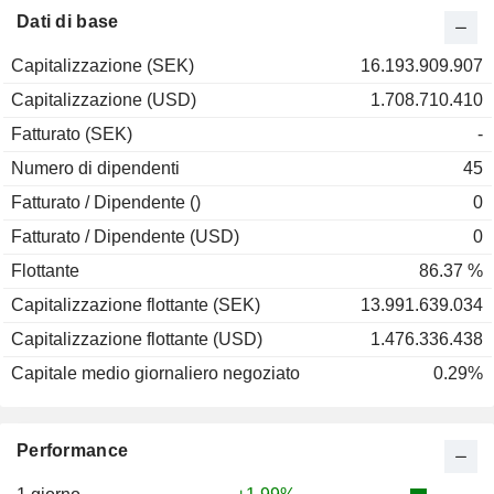
2000
-23,76%
Dati di base
1999
+53,03%
Capitalizzazione (SEK)
16.193.909.907
1998
+85,92%
Capitalizzazione (USD)
1.708.710.410
1997
-5,33%
Fatturato (SEK)
-
Numero di dipendenti
45
Fatturato / Dipendente ()
0
Fatturato / Dipendente (USD)
0
Flottante
86.37 %
Capitalizzazione flottante (SEK)
13.991.639.034
Capitalizzazione flottante (USD)
1.476.336.438
Capitale medio giornaliero negoziato
0.29%
Performance