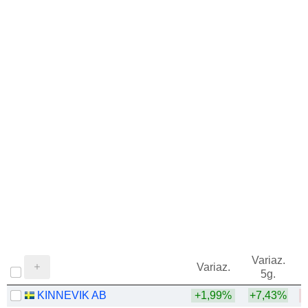
Variaz.
V
Variaz.
5g.
KINNEVIK AB
+1,99%
+7,43%