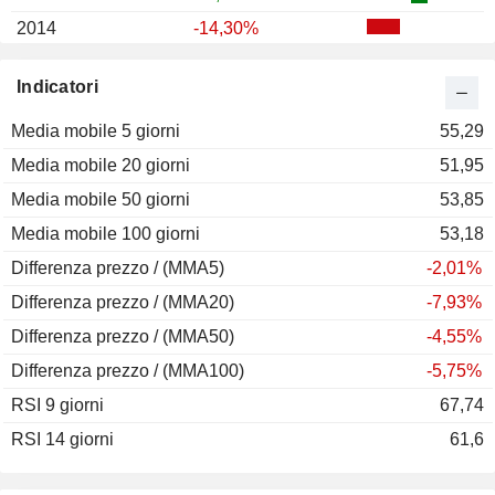
2014
-14,30%
2013
+119,53%
Indicatori
2012
+1,19%
Media mobile 5 giorni
2011
-2,12%
55,29
Media mobile 20 giorni
2010
+28,04%
51,95
Media mobile 50 giorni
2009
+69,84%
53,85
Media mobile 100 giorni
2008
-57,14%
53,18
Differenza prezzo / (MMA5)
2007
+27,83%
-2,01%
Differenza prezzo / (MMA20)
2006
+54,88%
-7,93%
Differenza prezzo / (MMA50)
2005
+4,95%
-4,55%
Differenza prezzo / (MMA100)
2004
-0,35%
-5,75%
RSI 9 giorni
2003
+174,13%
67,74
RSI 14 giorni
2002
-55,27%
61,6
2001
-24,81%