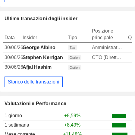
Ultime transazioni degli insider
Posizione
Data
Insider
Tipo
principale
Qua
30/06/26
George Albino
Amministratore
Tax
30/06/26
Stephen Kerrigan
CTO (Direttore tecnico)
Option
30/06/26
Afjal Hashim
Option
Storico delle transazioni
Valutazioni e Performance
1 giorno
+8,59%
1 settimana
+8,49%
Mese corrente
+11,48%