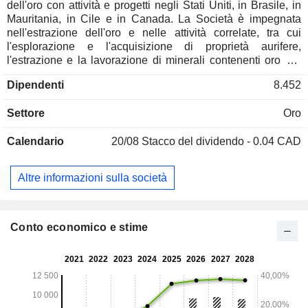
dell'oro con attività e progetti negli Stati Uniti, in Brasile, in
Mauritania, in Cile e in Canada. La Società è impegnata
nell'estrazione dell'oro e nelle attività correlate, tra cui
l'esplorazione e l'acquisizione di proprietà aurifere,
l'estrazione e la lavorazione di minerali contenenti oro e il
ripristino delle proprietà minerarie aurifere. Le sue attività e i
Dipendenti
8.452
suoi progetti includono, tra gli altri, Fort Knox, Round
Mountain, Bald Mountain, Manh Choh, Paracatu, La Coipa,
Settore
Oro
Tasiast e il progetto Great Bear. Fort Knox è una miniera
d'oro a cielo aperto situata nei pressi della città di Fairbanks,
Calendario
20/08
Stacco del dividendo - 0.04 CAD
in Alaska. Round Mountain è una miniera a cielo aperto
situata in Nevada. Paracatu è un'attività fondamentale
situata nei pressi della città di Paracatu, nella regione
Altre informazioni sulla società
brasiliana di Minas Gerais. La miniera di Tasiast è un'attività
a cielo aperto situata nella Mauritania nord-occidentale. La
miniera di La Coipa si trova nella regione di Atacama, in
Cile. Great Bear è un progetto di sviluppo in Canada.
Conto economico e stime