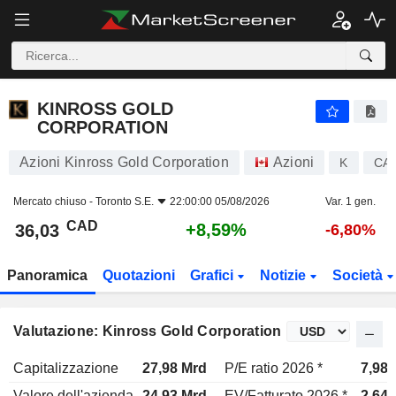
KINROSS GOLD CORPORATION
36,03
$
+8,59%
KINROSS GOLD
CORPORATION
Azioni Kinross Gold Corporation
Azioni
K
CA4
Mercato chiuso -
Toronto S.E.
22:00:00 05/08/2026
Var. 1 gen.
CAD
+8,59%
36,03
-6,80%
Panoramica
Quotazioni
Grafici
Notizie
Società
Valutazione: Kinross Gold Corporation
Capitalizzazione
27,98 Mrd
P/E ratio 2026 *
7,98x
Valore dell'azienda
24,93 Mrd
EV/Fatturato 2026 *
2,64x