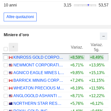
10 anni
3,15
53,57
Altre quotazioni
Miniere d'oro
Variaz.
V
Variaz.
5g.
KINROSS GOLD CORPORATION
+8,59%
+8,49%
+
NEWMONT CORPORATION
+6,71%
+13,95%
+
AGNICO EAGLE MINES LIMITED
+9,85%
+15,13%
+
BARRICK MINING CORPORATION
+7,24%
+11,15%
+
WHEATON PRECIOUS METALS CORP.
+6,19%
+11,59%
+
ANGLOGOLD ASHANTI PLC
+8,71%
+12,22%
+
NORTHERN STAR RESOURCES LIMITED
+5,76%
+6,12%
+