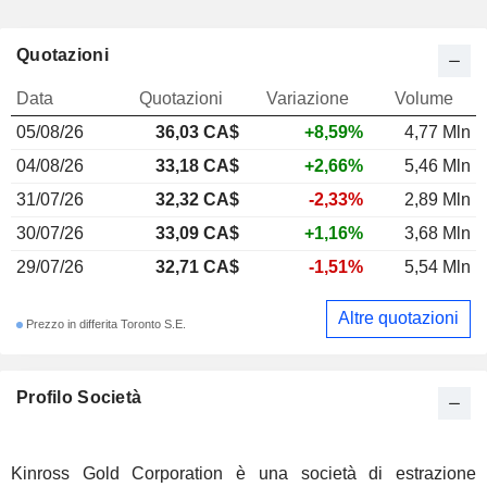
Quotazioni
Data
Quotazioni
Variazione
Volume
05/08/26
36,03 CA$
+8,59%
4,77 Mln
04/08/26
33,18 CA$
+2,66%
5,46 Mln
31/07/26
32,32 CA$
-2,33%
2,89 Mln
30/07/26
33,09 CA$
+1,16%
3,68 Mln
29/07/26
32,71 CA$
-1,51%
5,54 Mln
Altre quotazioni
Prezzo in differita Toronto S.E.
Profilo Società
Kinross Gold Corporation è una società di estrazione