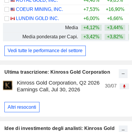
ROYAL GOLD, INC.
+4,40%
+9,65%
+
COEUR MINING, INC.
+7,53%
+16,90%
+
LUNDIN GOLD INC.
+6,00%
+6,66%
+
Media
+4,12%
+3,44%
+
Media ponderata per Capi.
+3,42%
+3,82%
+
Vedi tutte le performance del settore
Ultima trascrizione: Kinross Gold Corporation
Kinross Gold Corporation, Q2 2026
30/07
Earnings Call, Jul 30, 2026
Altri resoconti
Idee di investimento degli analisti: Kinross Gold