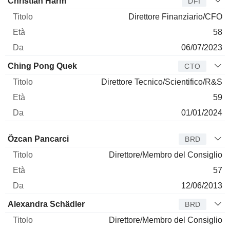
Christian Harm
DFI
Direttore Finanziario/CFO
58
06/07/2023
Ching Pong Quek
CTO
Direttore Tecnico/Scientifico/R&S
59
01/01/2024
Amministratore
Titolo
Età
Da
Özcan Pancarci
BRD
Direttore/Membro del Consiglio
57
12/06/2013
Alexandra Schädler
BRD
Direttore/Membro del Consiglio