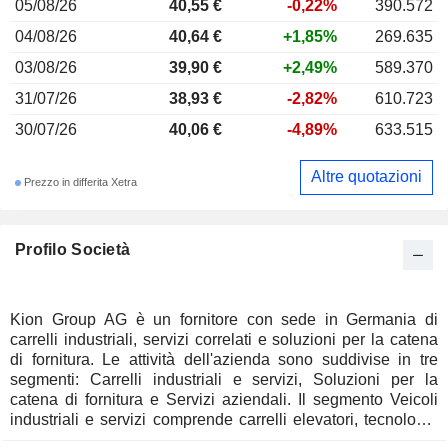
05/08/26
40,55 €
-0,22%
390.572
04/08/26
40,64 €
+1,85%
269.635
03/08/26
39,90 €
+2,49%
589.370
31/07/26
38,93 €
-2,82%
610.723
30/07/26
40,06 €
-4,89%
633.515
Altre quotazioni
Prezzo in differita Xetra
Profilo Società
Kion Group AG è un fornitore con sede in Germania di
carrelli industriali, servizi correlati e soluzioni per la catena
di fornitura. Le attività dell'azienda sono suddivise in tre
segmenti: Carrelli industriali e servizi, Soluzioni per la
catena di fornitura e Servizi aziendali. Il segmento Veicoli
industriali e servizi comprende carrelli elevatori, tecnologia
di magazzino, carrelli controbilanciati, veicoli da traino,