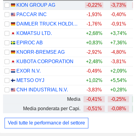
KION GROUP AG
-0,22%
-3,73%
PACCAR INC
-1,93%
-0,40%
+
DAIMLER TRUCK HOLDING AG
-1,76%
-0,91%
+
KOMATSU LTD.
+2,68%
+3,74%
+
EPIROC AB
+0,83%
+7,36%
+
KNORR-BREMSE AG
-2,92%
-4,80%
+
KUBOTA CORPORATION
+2,48%
-3,81%
+
EXOR N.V.
-0,49%
+2,09%
METSO OYJ
+1,02%
+5,54%
+
CNH INDUSTRIAL N.V.
-3,83%
+0,28%
Media
-0,41%
-0,25%
+
Media ponderata per Capi.
-0,51%
-0,08%
+
Vedi tutte le performance del settore