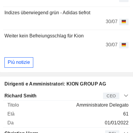
Indizes überwiegend grün - Adidas tiefrot
30/07
Weiter kein Befreiungsschlag für Kion
30/07
Più notizie
Dirigenti e Amministratori: KION GROUP AG
Manager
Titolo
Età
Da
Richard Smith
CEO
Amministratore Delegato
61
01/01/2022