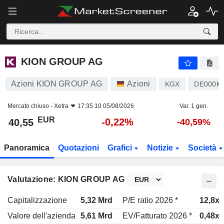
KION GROUP AG
40,55
€
-0,22%
KION GROUP AG
Azioni KION GROUP AG
Azioni
KGX
DE000K
Mercato chiuso -
Xetra
17:35:10 05/08/2026
Var. 1 gen.
EUR
-0,22%
40,55
-40,59%
Panoramica
Quotazioni
Grafici
Notizie
Società
Valutazione: KION GROUP AG
Capitalizzazione
5,32 Mrd
P/E ratio 2026 *
12,8x
Valore dell'azienda
5,61 Mrd
EV/Fatturato 2026 *
0,48x