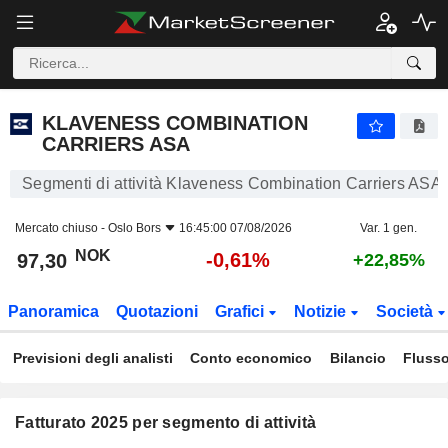
KLAVENESS COMBINATION CARRIERS ASA
97,30
kr
-0,61%
KLAVENESS COMBINATION
CARRIERS ASA
Segmenti di attività Klaveness Combination Carriers ASA
Mercato chiuso -
Oslo Bors
16:45:00 07/08/2026
Var. 1 gen.
NOK
-0,61%
97,30
+22,85%
Panoramica
Quotazioni
Grafici
Notizie
Società
Previsioni degli analisti
Conto economico
Bilancio
Flusso
Fatturato 2025 per segmento di attività