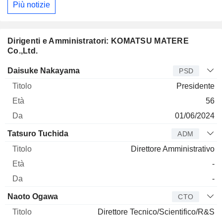
Più notizie
Dirigenti e Amministratori: KOMATSU MATERE
Co.,Ltd.
Manager
Titolo
Età
Da
Daisuke Nakayama
PSD
Presidente
56
01/06/2024
Tatsuro Tuchida
ADM
Direttore Amministrativo
-
-
Naoto Ogawa
CTO
Direttore Tecnico/Scientifico/R&S