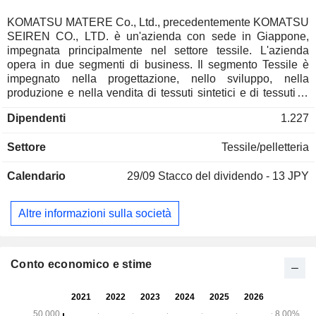
KOMATSU MATERE Co., Ltd., precedentemente KOMATSU
SEIREN CO., LTD. è un'azienda con sede in Giappone,
impegnata principalmente nel settore tessile. L'azienda
opera in due segmenti di business. Il segmento Tessile è
impegnato nella progettazione, nello sviluppo, nella
produzione e nella vendita di tessuti sintetici e di tessuti in
lamina, nonché di abbigliamento e articoli casual da uomo. Il
Dipendenti
1.227
segmento Logistica e Vendite di prodotti è impegnato nelle
attività di trasporto e stoccaggio, nell'imballaggio, nello
Settore
Tessile/pelletteria
stoccaggio e nella spedizione dei suoi prodotti, nella
progettazione, nella costruzione e nella gestione di opere di
Calendario
29/09
Stacco del dividendo - 13 JPY
ingegneria civile e di costruzione, nonché nello sviluppo e
nella costruzione di terreni, tra le altre cose.
Altre informazioni sulla società
Conto economico e stime