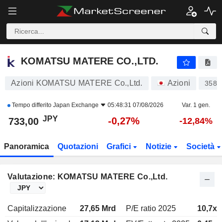
KOMATSU MATERE CO.,LTD.
733,00
¥
-0,27%
KOMATSU MATERE CO.,LTD.
Azioni KOMATSU MATERE Co.,Ltd.
Azioni
3580
Tempo differito
Japan Exchange
05:48:31 07/08/2026
Var. 1 gen.
JPY
-0,27%
733,00
-12,84%
Panoramica
Quotazioni
Grafici
Notizie
Società
Valutazione: KOMATSU MATERE Co.,Ltd.
Capitalizzazione
27,65 Mrd
P/E ratio 2025
10,7x