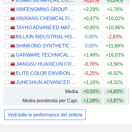
KOMATSU MATERE CO.,LTD.
-0,27%
+3,24%
XINFENGMING GROUP CO., LTD.
+2,29%
+1,76%
+
XINXIANG CHEMICAL FIBER CO., LTD.
+0,47%
+10,02%
+
TAYHO ADVANCED MATERIALS GROUP CO., LTD.
+0,90%
+10,96%
BILLION INDUSTRIAL HOLDINGS LIMITED
0,00%
-2,63%
+
SHINKONG SYNTHETIC FIBERS CORPORATION
0,00%
+11,88%
+
GARWARE TECHNICAL FIBRES LIMITED
+1,49%
+16,03%
JIANGSU HUAXICUN CO.,LTD.
-0,76%
+3,56%
ELITE COLOR ENVIRONMENTAL RESOURCES SCIENCE & TECHNOLOGY CO., LTD.
-0,25%
+6,92%
JUHESHUN ADVANCED MATERIAL CO., LTD.
+1,16%
+4,32%
Media
+0,50%
+4,65%
+
Media ponderata per Capi.
+1,08%
+3,87%
+
Vedi tutte le performance del settore