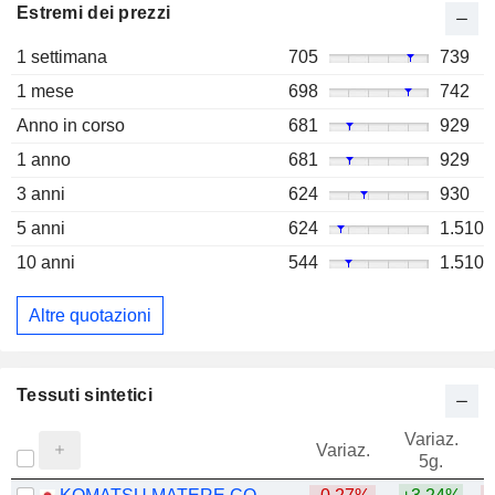
Estremi dei prezzi
1 settimana
705
739
1 mese
698
742
Anno in corso
681
929
1 anno
681
929
3 anni
624
930
5 anni
624
1.510
10 anni
544
1.510
Altre quotazioni
Tessuti sintetici
Variaz.
V
Variaz.
5g.