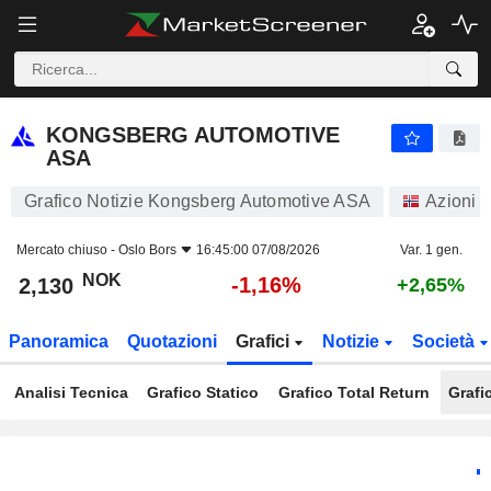
KONGSBERG AUTOMOTIVE ASA
2,130
kr
-1,16%
KONGSBERG AUTOMOTIVE
ASA
Grafico Notizie Kongsberg Automotive ASA
Azioni
Mercato chiuso -
Oslo Bors
16:45:00 07/08/2026
Var. 1 gen.
NOK
-1,16%
2,130
+2,65%
Panoramica
Quotazioni
Grafici
Notizie
Società
Analisi Tecnica
Grafico Statico
Grafico Total Return
Grafi