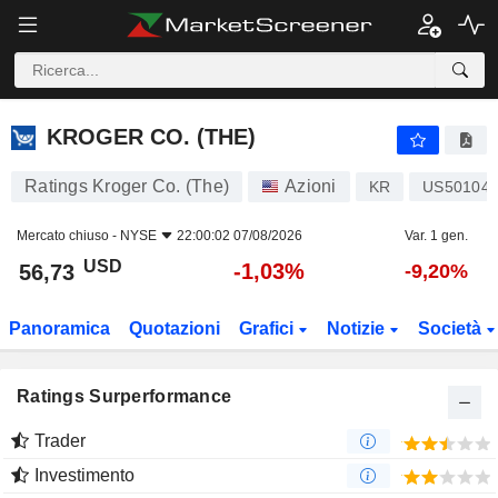
KROGER CO. (THE)
56,73
$
-1,03%
KROGER CO. (THE)
Ratings Kroger Co. (The)
Azioni
KR
US501044
Mercato chiuso -
NYSE
22:00:02 07/08/2026
Var. 1 gen.
USD
-1,03%
56,73
-9,20%
Panoramica
Quotazioni
Grafici
Notizie
Società
Ratings Surperformance
Trader
Investimento