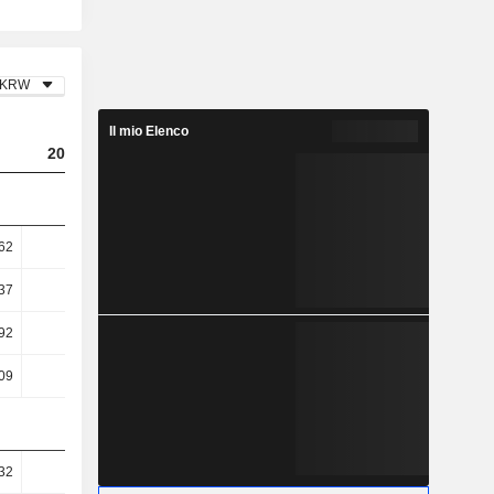
KRW
Il mio Elenco
2023
2024
2025
62
5,82
5,57
5,97
37
7,5
7,15
7,61
92
9,97
12,57
11,8
09
9,84
12,74
11,78
32
47,61
48,8
47,49