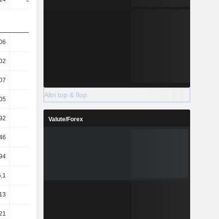
06
6,51
16,27
19,74
02
6,11
13,99
16,49
07
5,35
11,22
11,38
Altri top & flop
05
5,03
9,65
9,5
92
27,23
32,79
34,2
Valute/Forex
46
25,54
28,25
18,09
94
30,81
34,19
22,03
,1
19,95
15,61
13,32
13
0,43
1,06
1,13
,21
-0,76
-0,22
0,35