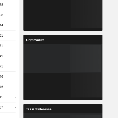
88
-7,66
43,99
-2,77
08
-2,78
2,61
12,78
44
7,3
12,21
5,92
61
14,29
26,54
6,27
Criptovalute
71
3,83
9,03
1,9
49
-1,62
0,67
0,54
71
-1,52
0,71
0,44
,46
42,58
-35,05
-29,11
,46
82,18
57,51
-17,31
,15
-39,62
-206,01
-43,34
,57
-36,66
-188,87
-54,08
Tassi d'Interesse
-
-
-
-