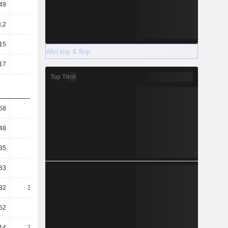
49
0,47
0,44
0,47
3,2
2,91
2,43
2,35
15
4,35
4,39
4,54
Altri top & flop
17
1,15
1,03
1,08
Top Titoli
58
2,4
2,28
2,16
48
1,26
1,16
1,04
35
0,47
0,26
0,18
83
83,9
83,37
80,45
82
317,28
354,76
337,3
52
26,97
33,35
34,1
14
374,21
404,77
383,65