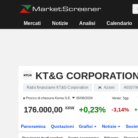
Mercati
Notizie
Analisi
Calendario
KT&G CORPORATIO
Ratio finanziarie KT&G Corporation
Azioni
A03378
Prezzo di chiusura
Korea S.E.
05/08/2026
Variaz. 5gg
176.000,00
+0,23%
KRW
-3,14%
+
Panoramica
Quotazioni
Grafici
Notizie
Socie