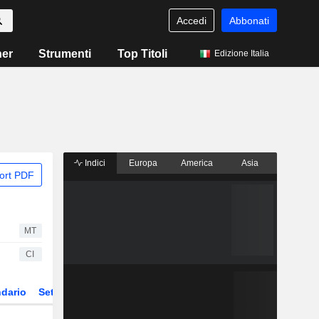
Accedi
Abbonati
ner
Strumenti
Top Titoli
Edizione Italia
Indici
Europa
America
Asia
ort PDF
MT
CI
dario
Settore
ETF