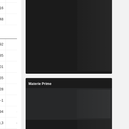
16
0,66
2,32
1,86
,48
-1,17
-0,49
0,57
92
0,19
0,79
11,35
85
-5,2
3,3
8,36
,01
-5,67
2,18
13,71
,65
-7,16
1,87
12,79
Materie Prime
,28
-7,91
1,84
13,03
-1
-8,32
26,1
-5,89
94
-11,14
29,14
-6,49
3,3
-14,63
31,62
-14