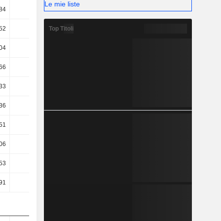
Le mie liste
84
25,2
26,04
24,09
Top Titoli
52
24,02
24,35
24,87
04
20,43
20,65
20,91
66
19,91
20,12
20,42
33
15,86
19,84
16,76
36
15,4
19,73
16,57
51
15,52
19,85
16,58
06
12,83
16,76
12,94
53
5,14
-5,41
-2,75
91
5,63
-4,96
-2,05