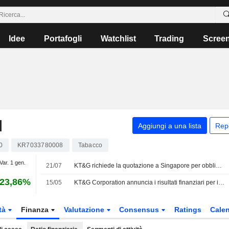
Idee
Portafogli
Watchlist
Trading
Scree
N
Aggiungi a una lista
Rep
0
KR7033780008
Tabacco
Var. 1 gen.
21/07
KT&G richiede la quotazione a Singapore per obbligazioni da 300 Mio USD
23,86%
15/05
KT&G Corporation annuncia i risultati finanziari per il primo trimestre conclusosi il 31 marzo 2026
tà
Finanza
Valutazione
Consensus
Ratings
Calen