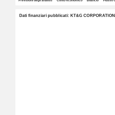
Previsioni degli analisti
Conto economico
Bilancio
Flusso 
Dati finanziari pubblicati: KT&G CORPORATIO