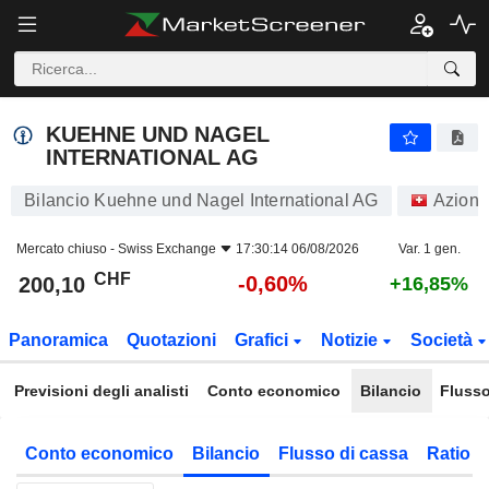
KUEHNE UND NAGEL INTERNATIONAL AG
200,10
CHF
-0,60%
KUEHNE UND NAGEL
INTERNATIONAL AG
Bilancio Kuehne und Nagel International AG
Azioni
Mercato chiuso -
Swiss Exchange
17:30:14 06/08/2026
Var. 1 gen.
CHF
-0,60%
200,10
+16,85%
Panoramica
Quotazioni
Grafici
Notizie
Società
Previsioni degli analisti
Conto economico
Bilancio
Flusso
Conto economico
Bilancio
Flusso di cassa
Ratio f