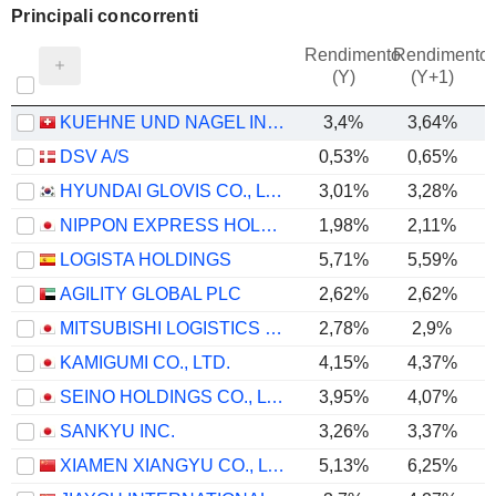
Principali concorrenti
Rendimento
Rendimento
P
(Y)
(Y+1)
KUEHNE UND NAGEL INTERNATIONAL AG
3,4%
3,64%
DSV A/S
0,53%
0,65%
HYUNDAI GLOVIS CO., LTD.
3,01%
3,28%
NIPPON EXPRESS HOLDINGS, INC.
1,98%
2,11%
LOGISTA HOLDINGS
5,71%
5,59%
AGILITY GLOBAL PLC
2,62%
2,62%
MITSUBISHI LOGISTICS CORPORATION
2,78%
2,9%
KAMIGUMI CO., LTD.
4,15%
4,37%
SEINO HOLDINGS CO., LTD.
3,95%
4,07%
SANKYU INC.
3,26%
3,37%
XIAMEN XIANGYU CO., LTD.
5,13%
6,25%