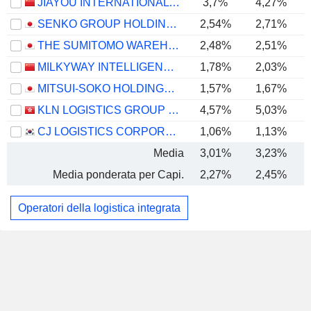
JIAYOU INTERNATIONAL LOGISTICS CO.,LTD
3,7%
4,27%
SENKO GROUP HOLDINGS CO., LTD.
2,54%
2,71%
THE SUMITOMO WAREHOUSE CO., LTD.
2,48%
2,51%
MILKYWAY INTELLIGENT SUPPLY CHAIN SERVICE GROUPCO., LTD.
1,78%
2,03%
MITSUI-SOKO HOLDINGS CO., LTD.
1,57%
1,67%
KLN LOGISTICS GROUP LIMITED
4,57%
5,03%
CJ LOGISTICS CORPORATION
1,06%
1,13%
Media
3,01%
3,23%
Media ponderata per Capi.
2,27%
2,45%
Operatori della logistica integrata