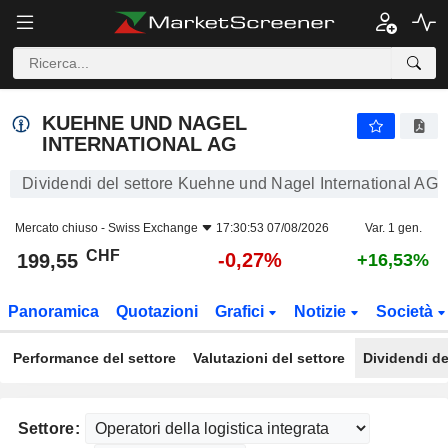
KUEHNE UND NAGEL INTERNATIONAL AG
199,55
CHF
-0,27%
KUEHNE UND NAGEL
INTERNATIONAL AG
Dividendi del settore Kuehne und Nagel International AG
Mercato chiuso -
Swiss Exchange
17:30:53 07/08/2026
Var. 1 gen.
CHF
-0,27%
199,55
+16,53%
Panoramica
Quotazioni
Grafici
Notizie
Società
Performance del settore
Valutazioni del settore
Dividendi de
Settore: