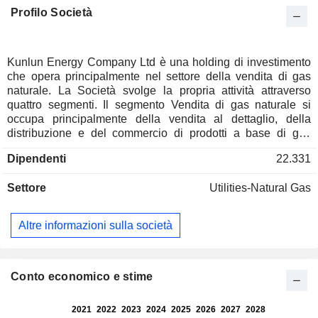
Profilo Società
Kunlun Energy Company Ltd è una holding di investimento
che opera principalmente nel settore della vendita di gas
naturale. La Società svolge la propria attività attraverso
quattro segmenti. Il segmento Vendita di gas naturale si
occupa principalmente della vendita al dettaglio, della
distribuzione e del commercio di prodotti a base di gas
naturale. Il segmento Vendita di gas di petrolio liquefatto
Dipendenti
22.331
(GPL) si occupa principalmente della vendita all’ingrosso e
al dettaglio di prodotti a base di GPL. Il segmento
Settore
Utilities-Natural Gas
"Lavorazione e terminali di gas naturale liquefatto (GNL)" si
occupa principalmente della lavorazione, dello scarico, dello
stoccaggio, della gassificazione e del carico su camion del
Altre informazioni sulla società
GNL. Il segmento "Esplorazione e produzione" si occupa
principalmente dell'esplorazione, dello sviluppo, della
produzione e della vendita di petrolio greggio e gas
naturale.
Conto economico e stime