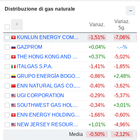
Distribuzione di gas naturale
Variaz.
V
Variaz.
5g.
KUNLUN ENERGY COMPANY LIMITED
-1,51%
-7,06%
GAZPROM
+0,04%
-.--%
THE HONG KONG AND CHINA GAS COMPANY LIMITED
+0,37%
-5,02%
ITALGAS S.P.A.
-1,41%
-1,85%
+
GRUPO ENERGÍA BOGOTÁ S.A. E.S.P.
-0,86%
+2,48%
ENN NATURAL GAS CO., LTD.
-0,40%
-3,62%
UGI CORPORATION
-0,29%
-5,37%
SOUTHWEST GAS HOLDINGS, INC.
-0,34%
+3,01%
+
ENN ENERGY HOLDINGS LIMITED
-1,66%
-0,60%
NEW JERSEY RESOURCES CORPORATION
+1,01%
-4,96%
+
Media
-0,50%
-2,12%