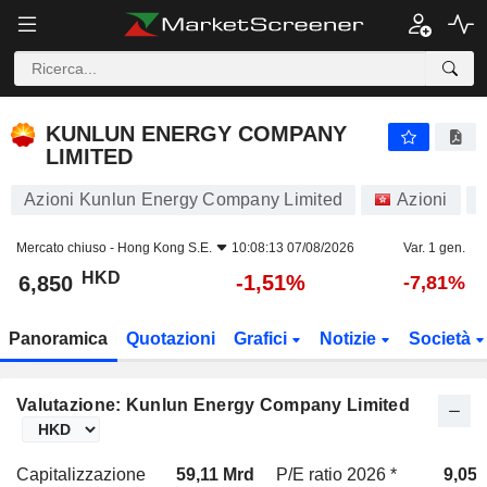
KUNLUN ENERGY COMPANY LIMITED
6,850
$
-1,51%
KUNLUN ENERGY COMPANY
LIMITED
Azioni Kunlun Energy Company Limited
Azioni
Mercato chiuso -
Hong Kong S.E.
10:08:13 07/08/2026
Var. 1 gen.
HKD
-1,51%
6,850
-7,81%
Panoramica
Quotazioni
Grafici
Notizie
Società
Valutazione: Kunlun Energy Company Limited
Capitalizzazione
59,11 Mrd
P/E ratio 2026 *
9,05x