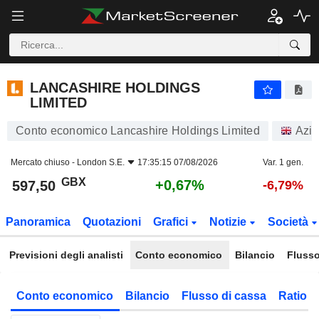
LANCASHIRE HOLDINGS LIMITED
597,50
p
+0,67%
LANCASHIRE HOLDINGS
LIMITED
Conto economico Lancashire Holdings Limited
Azio
Mercato chiuso -
London S.E.
17:35:15 07/08/2026
Var. 1 gen.
GBX
+0,67%
597,50
-6,79%
Panoramica
Quotazioni
Grafici
Notizie
Società
Previsioni degli analisti
Conto economico
Bilancio
Flusso
Conto economico
Bilancio
Flusso di cassa
Ratio f