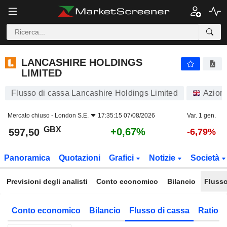
LANCASHIRE HOLDINGS LIMITED
597,50
p
+0,67%
LANCASHIRE HOLDINGS
LIMITED
Flusso di cassa Lancashire Holdings Limited
Azioni
Mercato chiuso -
London S.E.
17:35:15 07/08/2026
Var. 1 gen.
GBX
+0,67%
597,50
-6,79%
Panoramica
Quotazioni
Grafici
Notizie
Società
Previsioni degli analisti
Conto economico
Bilancio
Flusso
Conto economico
Bilancio
Flusso di cassa
Ratio f