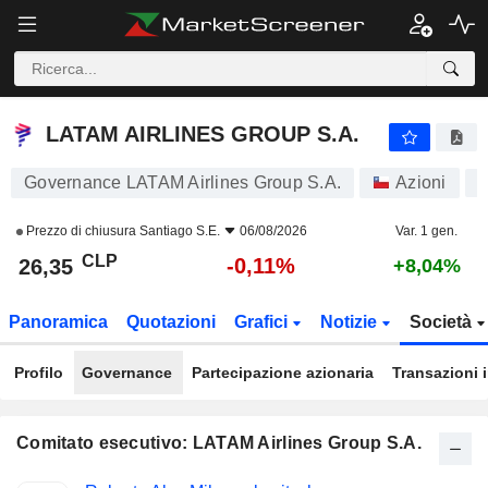
LATAM AIRLINES GROUP S.A.
26,35
$
-0,11%
LATAM AIRLINES GROUP S.A.
Governance LATAM Airlines Group S.A.
Azioni
Prezzo di chiusura
Santiago S.E.
06/08/2026
Var. 1 gen.
CLP
-0,11%
26,35
+8,04%
Panoramica
Quotazioni
Grafici
Notizie
Società
Profilo
Governance
Partecipazione azionaria
Transazioni 
Comitato esecutivo: LATAM Airlines Group S.A.
Posizioni