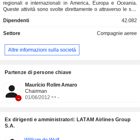
regionali e internazionali in America, Europa e Oceania.
Queste attività sono svolte direttamente o attraverso le sue
controllate in diversi paesi. Opera attraverso due segmenti: il
Dipendenti
42.082
business del trasporto aereo e il programma di Coalizione e
fidelizzazione Multiplus. Il segmento del trasporto aereo
Settore
Compagnie aeree
corrisponde alla rete di rotte per il trasporto aereo. Il suo
segmento di Coalizione e programma fedeltà denominato
Multiplus è un programma frequent flyer, che opera come un
Altre informazioni sulla società
sistema di fidelizzazione unilaterale che offre un sistema di
coalizione flessibile. La Compagnia gestisce una flotta di
oltre 329 aerei. I suoi aerei passeggeri includono Airbus
A319-100, Airbus A350-900, Boeing 767-300ER, Boeing
Partenze di persone chiave
787-8, Boeing 787-9 e Boeing 777-300ER.
Maurício Rolim Amaro
Chairman
-
01/06/2012
-
Ex dirigenti e amministratori: LATAM Airlines Group
S.A.
Posizioni
William de Wulf