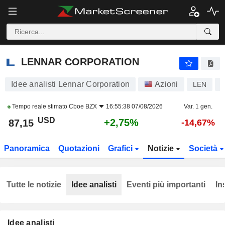
LENNAR CORPORATION
87,15
$
+2,75%
LENNAR CORPORATION
Idee analisti Lennar Corporation
Azioni
LEN
Tempo reale stimato
Cboe BZX
16:55:38 07/08/2026
Var. 1 gen.
USD
+2,75%
87,15
-14,67%
Panoramica
Quotazioni
Grafici
Notizie
Società
Tutte le notizie
Idee analisti
Eventi più importanti
In
Idee analisti