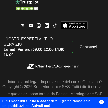
I NOSTRI ESPERTI AL TUO
SERVIZIO
Contattaci
Lunedì-Venerdì 09:00-12:00/14:00-
18:00
Informazioni legali
Impostazione dei cookie
Chi siamo?
Copyright © 2026 Surperformance SAS. Tutti i diritti riservati.
Le quotazioni sono fornite da Factset, Morningstar e S&P
Capital IQ
Tutti i resoconti di oltre 9.000 società, il giorno stesso della
loro pubblicazione!
Attivali ora!