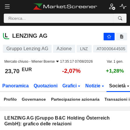
LENZING AG
23,70
€
-2,07%
LENZING AG
Gruppo Lenzing AG
Azione
LNZ
AT0000644505
Mercato chiuso -
Wiener Boerse
17:35:17 07/08/2026
Var. 1 gen.
EUR
-2,07%
23,70
+1,28%
Panoramica
Quotazioni
Grafici
Notizie
Società
Profilo
Governance
Partecipazione azionaria
Transazioni 
LENZING AG (Gruppo B&C Holding Österreich
GmbH): grafico delle relazioni