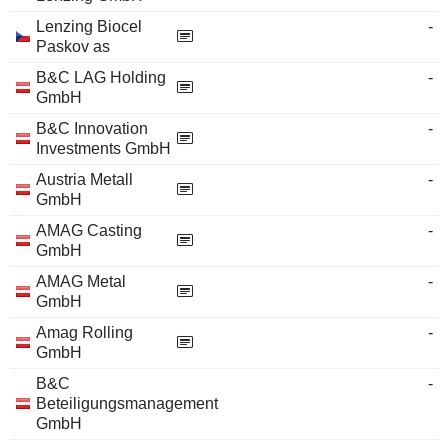
Lenzing Biocel
-
Paskov as
B&C LAG Holding
-
GmbH
B&C Innovation
-
Investments GmbH
Austria Metall
-
GmbH
AMAG Casting
-
GmbH
AMAG Metal
-
GmbH
Amag Rolling
-
GmbH
B&C
-
Beteiligungsmanagement
GmbH