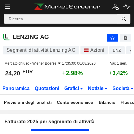
LENZING AG
24,20
€
+2,98%
LENZING AG
Segmenti di attività Lenzing AG
Azioni
LNZ
A
Mercato chiuso -
Wiener Boerse
17:35:00 06/08/2026
Var. 1 gen.
EUR
+2,98%
24,20
+3,42%
Panoramica
Quotazioni
Grafici
Notizie
Società
Previsioni degli analisti
Conto economico
Bilancio
Flusso
Fatturato 2025 per segmento di attività