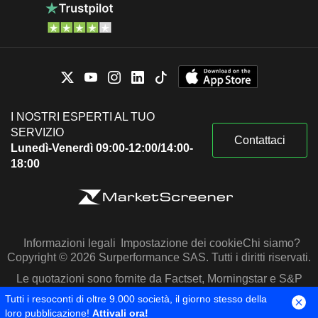
I NOSTRI ESPERTI AL TUO
SERVIZIO
Contattaci
Lunedì-Venerdì 09:00-12:00/14:00-
18:00
Informazioni legali
Impostazione dei cookie
Chi siamo?
Copyright © 2026 Surperformance SAS. Tutti i diritti riservati.
Le quotazioni sono fornite da Factset, Morningstar e S&P
Capital IQ
Tutti i resoconti di oltre 9.000 società, il giorno stesso della
loro pubblicazione!
Attivali ora!