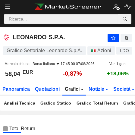
LEONARDO S.P.A.
58,04
€
-0,87%
LEONARDO S.P.A.
Grafico Settoriale Leonardo S.p.A.
Azioni
LDO
Mercato chiuso -
Borsa Italiana
17:45:00 07/08/2026
Var. 1 gen.
EUR
-0,87%
58,04
+18,06%
Panoramica
Quotazioni
Grafici
Notizie
Società
Analisi Tecnica
Grafico Statico
Grafico Total Return
Grafi
Total Return